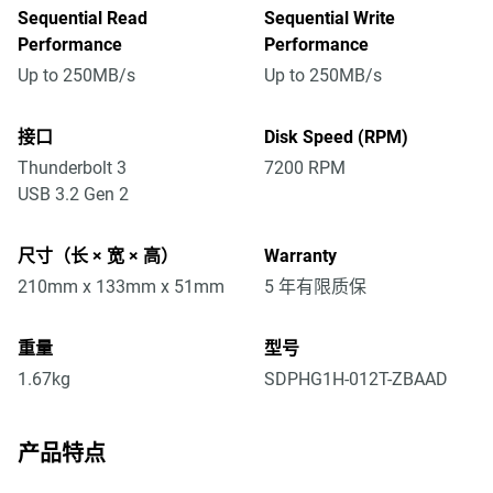
Sequential Read
Sequential Write
Performance
Performance
Up to 250MB/s
Up to 250MB/s
接口
Disk Speed (RPM)
Thunderbolt 3
7200 RPM
USB 3.2 Gen 2
尺寸（长 × 宽 × 高）
Warranty
210mm x 133mm x 51mm
5 年有限质保
重量
型号
1.67kg
SDPHG1H-012T-ZBAAD
产品特点