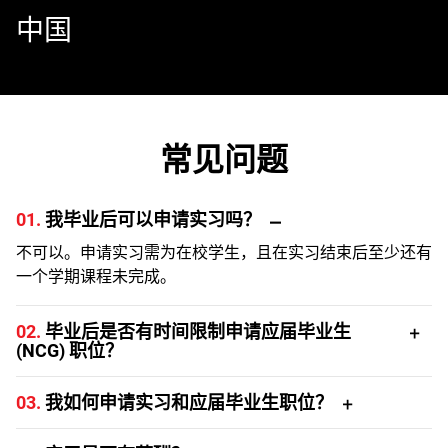
中国
常见问题
01.
我毕业后可以申请实习吗？
不可以。申请实习需为在校学生，且在实习结束后至少还有
一个学期课程未完成。
02.
毕业后是否有时间限制申请应届毕业生
(NCG) 职位？
如果潜在候选人在过去 24 个月内从大学毕业，且该职位为
03.
我如何申请实习和应届毕业生职位？
其首次专业工作，可申请大学应届毕业生职位。
请访问我们的
职位空缺页面
，查看实习及应届毕业生机会。