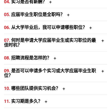
04.
实习是否有薪酬？
要进入考虑范围，学生必须在计划开始时能够参与，并且能
全程参加该计划。
是的，Western Digital 的所有实习生均有薪酬。
05.
应届毕业生职位是全职吗？
是的，所有应届毕业生职位均为全职。
06.
从大学毕业后，我可以申请哪些职位？
根据您的学位类型和相关经验，您可能符合应届毕业生职位
07.
何时是申请大学应届毕业生或实习职位的最
或专业级别职位的资格。具体资格请查看职位描述。
佳时机？
职位机会全年发布（基于以下全球学校日历）。我们鼓励申
08.
招聘流程是怎样的？
请人尽早申请。
我们会根据职位描述中列出的要求对每个申请进行审核。符
09.
是否可以申请多个实习或大学应届毕业生职
合资格的学生或毕业生可能会被邀请先与招聘人员面试，之
国家/地区
实习生招聘
应届生招聘季
位？
后再与招聘经理面试。所有面试结束后，将向最优秀的候选
是的，学生或毕业生可以申请多个职位。
人提供录用机会。
中国
春末 – 初夏
秋季 – 春季
10.
哪些团队提供实习机会？
欧洲、中东、非洲
春季
冬季 – 初春
我们提供工程、运营、财务、销售、营销、人员解决方案等
11.
实习期是多久？
领域的实习机会。
印度
全年
春季 – 初秋
我们最常见的实习期为 12 周。