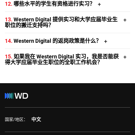
12.
哪些水平的学生有资格进行实习？
日本
不适用
夏季 – 春季
我们希望招聘本科、硕士和博士层次的学生。
马来西亚
全年
全年
13.
Western Digital 提供实习和大学应届毕业生
职位的搬迁支持吗？
菲律宾
冬季 – 春季
夏末 – 初冬
是否提供搬迁支持取决于招聘经理的决定。
泰国
全年
春季 – 初夏
14.
Western Digital 的返岗政策是什么？
大学应届毕业生和实习生职位将遵循现场工作的安排。例
美国
秋季 – 春季
秋季 – 春季
15.
如果我在 Western Digital 实习，我是否能获
如，对于美国主要办公地点，协作日将实行混合工作模式，
得大学应届毕业生职位的全职工作机会？
其中包括在办公室工作的日程安排。
虽然不保证一定会获得工作机会，但 Western Digital 会优
先考虑曾实习的人员申请大学应届毕业生职位。我们的目标
是让具有高潜力的年轻人才回归，在 Western Digital 开创
成功的职业生涯。
中文
国家/地区：