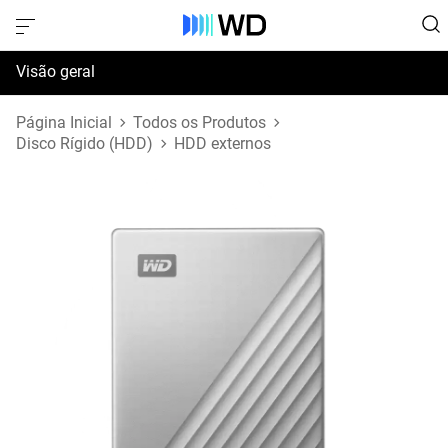
Visão geral
Especificações
Página Inicial
Todos os Produtos
Disco Rígido (HDD)
HDD externos
Suporte e Recursos