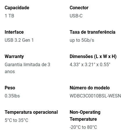
Capacidade
Conector
1 TB
USB-C
Interface
Taxa de transferência
USB 3.2 Gen 1
up to 5Gb/s
Warranty
Dimensões (L x W x H)
Garantia limitada de 3
4.33" x 3.21" x 0.55"
anos
Peso
Número do modelo
0.35lbs
WDBC3C0010BSL-WESN
Temperatura operacional
Non-Operating
Temperature
5°C to 35°C
-20°C to 80°C