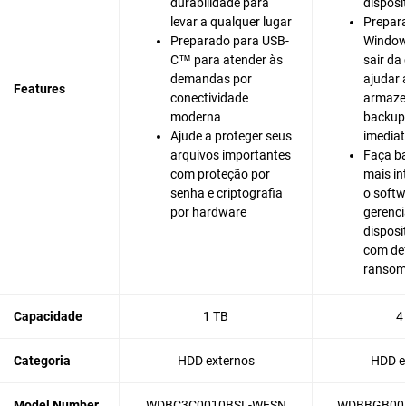
durabilidade para
disposi
levar a qualquer lugar
Prepar
Preparado para USB-
Window
C™ para atender às
sair da
demandas por
ajudar 
Features
conectividade
armazen
moderna
backup
Ajude a proteger seus
imedia
arquivos importantes
Faça b
com proteção por
mais in
senha e criptografia
o softw
por hardware
gerenc
disposit
com de
ranso
Capacidade
1 TB
4
Categoria
HDD externos
HDD e
Model Number
WDBC3C0010BSL-WESN
WDBBGB00