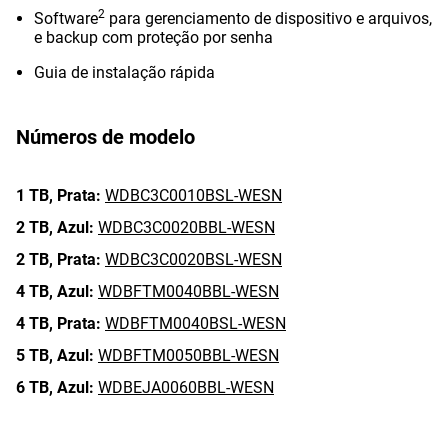
2
Software
para gerenciamento de dispositivo e arquivos,
e backup com proteção por senha
Guia de instalação rápida
Números de modelo
1 TB,
Prata:
WDBC3C0010BSL-WESN
2 TB,
Azul:
WDBC3C0020BBL-WESN
2 TB,
Prata:
WDBC3C0020BSL-WESN
4 TB,
Azul:
WDBFTM0040BBL-WESN
4 TB,
Prata:
WDBFTM0040BSL-WESN
5 TB,
Azul:
WDBFTM0050BBL-WESN
6 TB,
Azul:
WDBEJA0060BBL-WESN