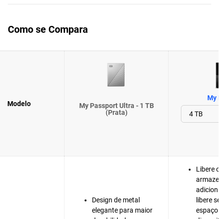
Como se Compara
My 
Modelo
My Passport Ultra - 1 TB
(Prata)
Libere 
armaz
adicion
Design de metal
libere 
elegante para maior
espaço 