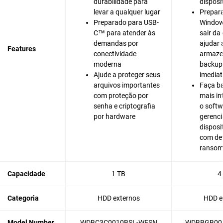
durabilidade para
disposi
levar a qualquer lugar
Prepar
Preparado para USB-
Window
C™ para atender às
sair da
demandas por
ajudar 
Features
conectividade
armazen
moderna
backup
Ajude a proteger seus
imedia
arquivos importantes
Faça b
com proteção por
mais in
senha e criptografia
o softw
por hardware
gerenc
disposit
com de
ranso
Capacidade
1 TB
4
Categoria
HDD externos
HDD e
Model Number
WDBC3C0010BSL-WESN
WDBBGB00