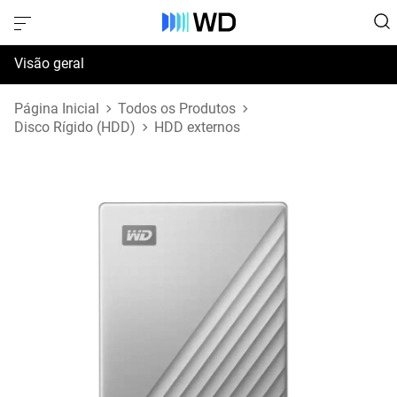
Visão geral
Especificações
Página Inicial
Todos os Produtos
Disco Rígido (HDD)
HDD externos
Suporte e Recursos