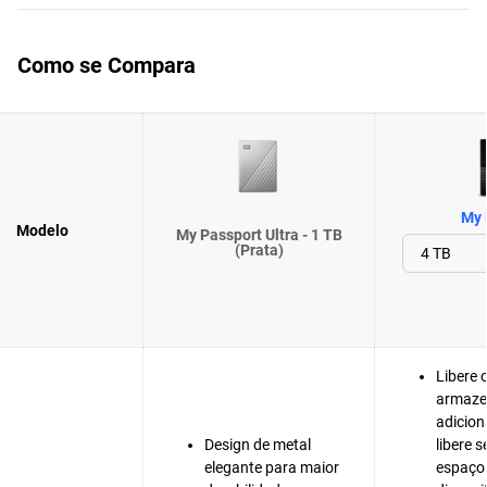
Como se Compara
My 
Modelo
My Passport Ultra - 1 TB
(Prata)
Libere 
armaz
adicion
Design de metal
libere 
elegante para maior
espaço 