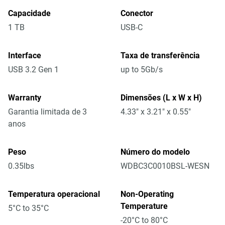
Capacidade
Conector
1 TB
USB-C
Interface
Taxa de transferência
USB 3.2 Gen 1
up to 5Gb/s
Warranty
Dimensões (L x W x H)
Garantia limitada de 3
4.33" x 3.21" x 0.55"
anos
Peso
Número do modelo
0.35lbs
WDBC3C0010BSL-WESN
Temperatura operacional
Non-Operating
Temperature
5°C to 35°C
-20°C to 80°C