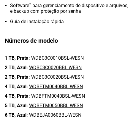
2
Software
para gerenciamento de dispositivo e arquivos,
e backup com proteção por senha
Guia de instalação rápida
Números de modelo
1 TB,
Prata:
WDBC3C0010BSL-WESN
2 TB,
Azul:
WDBC3C0020BBL-WESN
2 TB,
Prata:
WDBC3C0020BSL-WESN
4 TB,
Azul:
WDBFTM0040BBL-WESN
4 TB,
Prata:
WDBFTM0040BSL-WESN
5 TB,
Azul:
WDBFTM0050BBL-WESN
6 TB,
Azul:
WDBEJA0060BBL-WESN