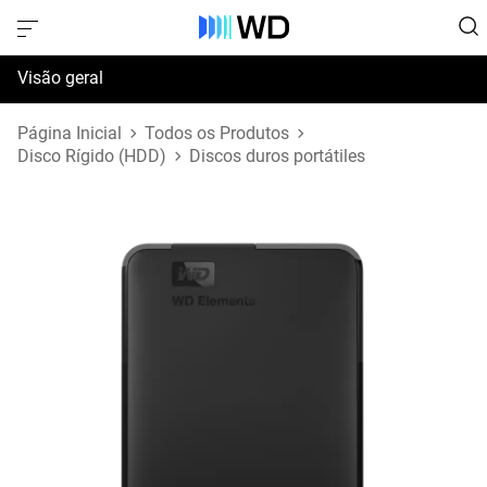
Visão geral
Especificações
Página Inicial
Todos os Produtos
Disco Rígido (HDD)
Discos duros portátiles
Suporte e Recursos