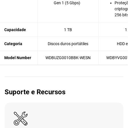
Gen 1 (5 Gbps)
Proteçã
criptog
256 bit
Capacidade
1 TB
1
Categoria
Discos duros portátiles
HDD e
Model Number
WDBUZG0010BBK-WESN
WDBYVG00
Suporte e Recursos