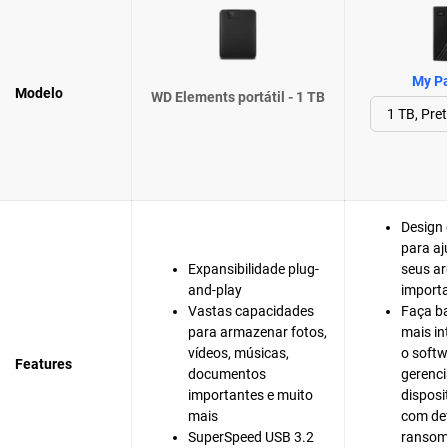
My Pa
Modelo
WD Elements portátil - 1 TB
Design 
para aj
Expansibilidade plug-
seus ar
and-play
import
Vastas capacidades
Faça b
para armazenar fotos,
mais in
vídeos, músicas,
o softw
Features
documentos
gerenc
importantes e muito
disposi
mais
com de
SuperSpeed USB 3.2
ranso