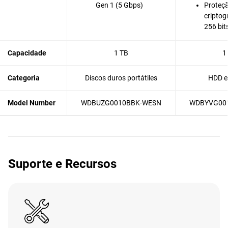
Gen 1 (5 Gbps)
Proteçã
criptog
256 bit
Capacidade
1 TB
1
Categoria
Discos duros portátiles
HDD e
Model Number
WDBUZG0010BBK-WESN
WDBYVG00
Suporte e Recursos