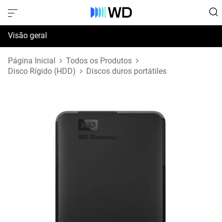
Visão geral
Especificações
Página Inicial
Todos os Produtos
Disco Rígido (HDD)
Discos duros portátiles
Suporte e Recursos