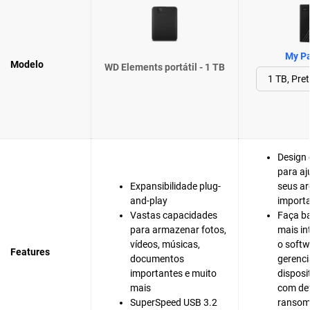
My Pa
Modelo
WD Elements portátil - 1 TB
Design 
para aj
Expansibilidade plug-
seus ar
and-play
import
Vastas capacidades
Faça b
para armazenar fotos,
mais in
vídeos, músicas,
o softw
Features
documentos
gerenc
importantes e muito
disposi
mais
com de
SuperSpeed USB 3.2
ranso