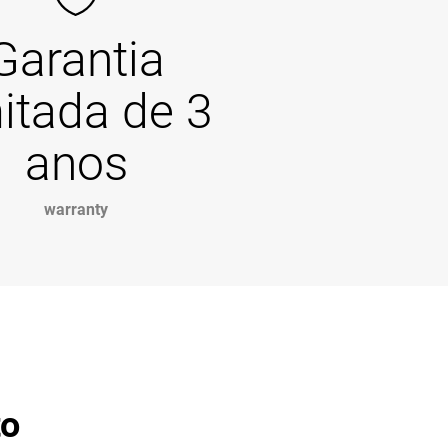
Garantia
mitada de 3
anos
warranty
to