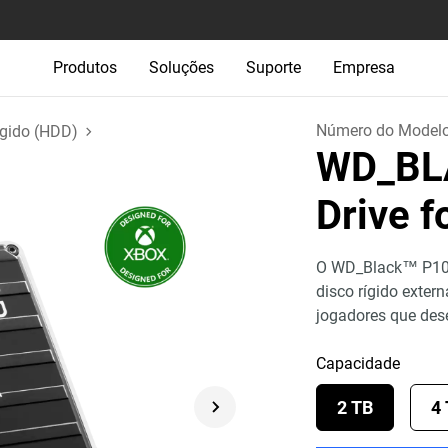
Produtos
Soluções
Suporte
Empresa
Número do Model
ígido (HDD)
WD_BL
Drive 
O WD_Black™ P10 
disco rígido extern
jogadores que des
Capacidade
2 TB
4