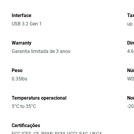
Interface
Tax
USB 3.2 Gen 1
up
Warranty
Dim
Garantia limitada de 3 anos
4.6
Peso
Nú
0.35lbs
WD
Temperatura operacional
No
5°C to 35°C
-20
Certificações
FCC-ICES, CE, BSMI, RCM, VCCI, EAC, UKCA