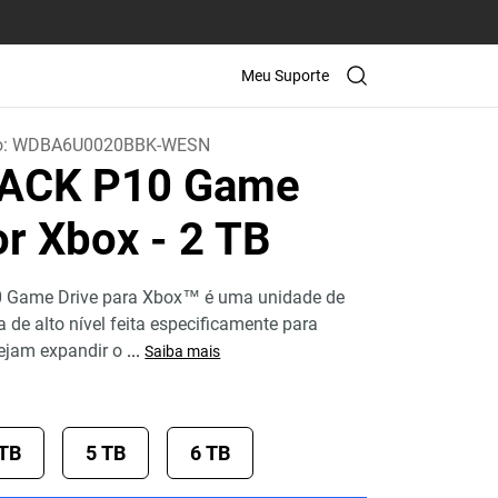
Meu Suporte
o:
WDBA6U0020BBK-WESN
ACK P10 Game
for Xbox
- 2 TB
Game Drive para Xbox™ é uma unidade de
a de alto nível feita especificamente para
ejam expandir o
...
Saiba mais
 TB
5 TB
6 TB