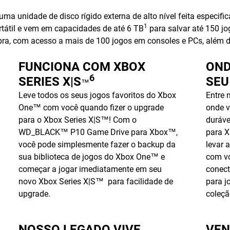
unidade de disco rígido externa de alto nível feita especifi
1
rtátil e vem em capacidades de até 6 TB
para salvar até 150 j
ra, com acesso a mais de 100 jogos em consoles e PCs, além de
FUNCIONA COM XBOX
OND
6
SERIES X|S
SEU
™
Leve todos os seus jogos favoritos do Xbox
Entre 
One™ com você quando fizer o upgrade
onde v
para o Xbox Series X|S™! Com o
duráv
WD_BLACK™ P10 Game Drive para Xbox™,
para X
você pode simplesmente fazer o backup da
levar 
sua biblioteca de jogos do Xbox One™ e
com vo
começar a jogar imediatamente em seu
conect
novo Xbox Series X|S™ para facilidade de
para j
upgrade.
coleç
NOSSO LEGADO VIVE
VEN