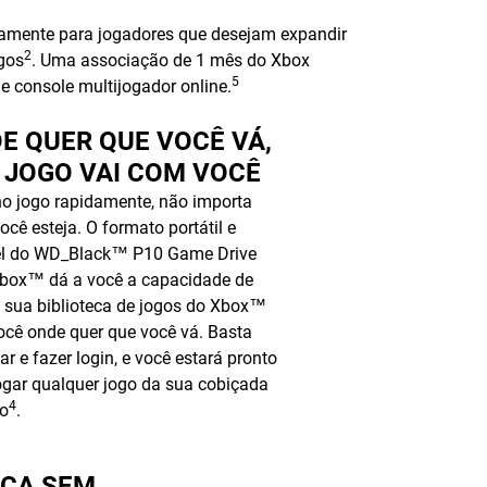
camente para jogadores que desejam expandir
2
ogos
. Uma associação de 1 mês do Xbox
5
 console multijogador online.
E QUER QUE VOCÊ VÁ,
 JOGO VAI COM VOCÊ
no jogo rapidamente, não importa
ocê esteja. O formato portátil e
el do WD_Black™ P10 Game Drive
box™ dá a você a capacidade de
a sua biblioteca de jogos do Xbox™
cê onde quer que você vá. Basta
ar e fazer login, e você estará pronto
ogar qualquer jogo da sua cobiçada
4
ão
.
ÇA SEM