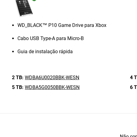
WD_BLACK™ P10 Game Drive para Xbox
Cabo USB Type-A para Micro-B
Guia de instalação rápida
2 TB:
WDBA6U0020BBK-WESN
4 T
5 TB:
WDBA5G0050BBK-WESN
6 T
Não con