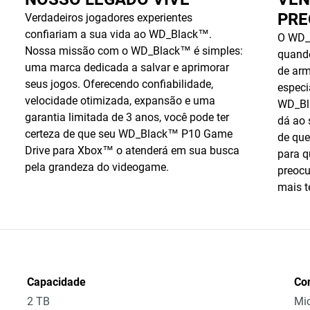
PRE
Verdadeiros jogadores experientes
confiariam a sua vida ao WD_Black™.
O WD_
Nossa missão com o WD_Black™ é simples:
quand
uma marca dedicada a salvar e aprimorar
de ar
seus jogos. Oferecendo confiabilidade,
especi
velocidade otimizada, expansão e uma
WD_Bl
garantia limitada de 3 anos, você pode ter
dá ao
certeza de que seu WD_Black™ P10 Game
de que
Drive para Xbox™ o atenderá em sua busca
para q
pela grandeza do videogame.
preoc
mais t
Capacidade
Co
2 TB
Mic