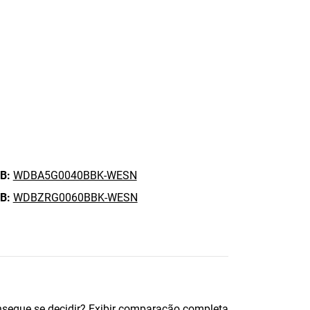
B:
WDBA5G0040BBK-WESN
B:
WDBZRG0060BBK-WESN
segue se decidir?
Exibir comparação completa