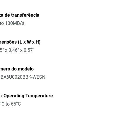
a de transferência
 to 130MB/s
ensões (L x W x H)
5" x 3.46" x 0.57"
mero do modelo
BA6U0020BBK-WESN
n-Operating Temperature
°C to 65°C