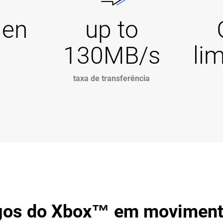
Gen
up to
130MB/s
li
taxa de transferência
jogos do Xbox™ em movimen