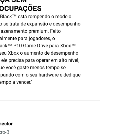
OCUPAÇÕES
Black™ está rompendo o modelo
o se trata de expansão e desempenho
mazenamento premium. Feito
almente para jogadores, o
ack™ P10 Game Drive para Xbox™
 seu Xbox o aumento de desempenho
 ele precisa para operar em alto nível,
ue você gaste menos tempo se
upando com o seu hardware e dedique
empo a vencer.'
nector
ro-B