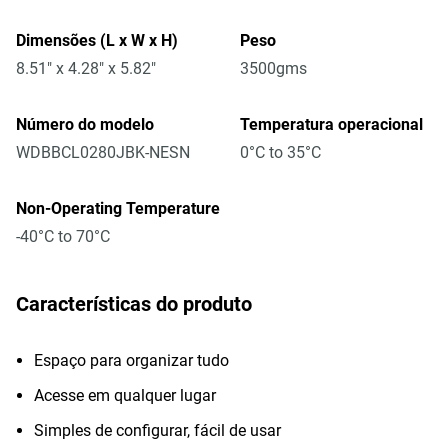
Dimensões (L x W x H)
Peso
8.51" x 4.28" x 5.82"
3500gms
Número do modelo
Temperatura operacional
WDBBCL0280JBK-NESN
0°C to 35°C
Non-Operating Temperature
-40°C to 70°C
Características do produto
Espaço para organizar tudo
Acesse em qualquer lugar
Simples de configurar, fácil de usar