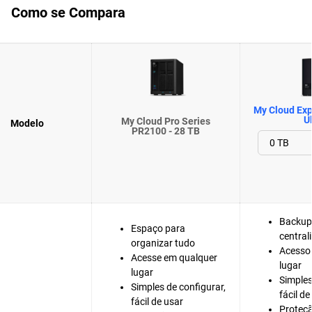
Como se Compara
My Cloud Exp
Ul
My Cloud Pro Series
Modelo
PR2100 - 28 TB
Backup
Espaço para
central
organizar tudo
Acesso
Acesse em qualquer
lugar
lugar
Simples
Simples de configurar,
fácil de
fácil de usar
Proteç