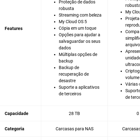
Proteção de dados
robust
robusta
My Clo
Streaming com beleza
Projeta
My Cloud OS 5
reprod
Cópia em um toque
Features
Compar
Opções para ajudar a
simplif
salvaguardar os seus
arquivo
dados
Aprese
Múltiplas opções de
unidad
backup
ultraco
Backup de
Criptog
recuperação de
volume
desastre
Várias 
Suporte a aplicativos
Suporte
de terceiros
de terc
Capacidade
28 TB
0
Categoria
Carcasas para NAS
Carcasas