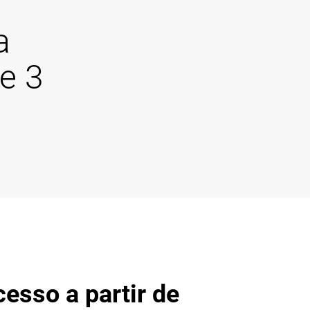
a
e 3
esso a partir de