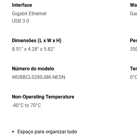
Interface
Wa
Gigabit Ethernet
Gar
USB 3.0
Dimensões (L x W x H)
Pe
8.51" x 4.28" x 5.82"
35
Número do modelo
Te
WDBBCL0280JBK-NESN
0°C
Non-Operating Temperature
-40°C to 70°C
Espaço para organizar tudo