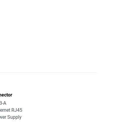
nector
B-A
ernet RJ45
wer Supply