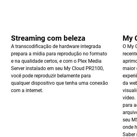
Streaming com beleza
My 
A transcodificação de hardware integrada
O My C
prepara a mídia para reprodução no formato
recent
e na qualidade certos, e com o Plex Media
aprimo
Server instalado em seu My Cloud PR2100,
maior 
você pode reproduzir belamente para
experi
qualquer dispositivo que tenha uma conexão
da web
com a internet.
visual
vídeo.
para a
arquiv
seu MS
onde h
Saber