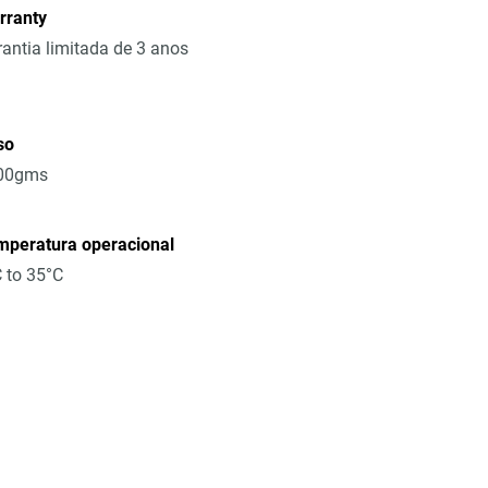
rranty
antia limitada de 3 anos
so
00gms
mperatura operacional
 to 35°C