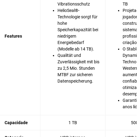
Vibrationsschutz
TB
HelioSeal®-
Projeta
Technologie sorgt für
jogador
hohe
constru
Speicherkapazität bei
sistema
Features
niedrigem
profiss
Energiebedarf
criação
(Modelle ab 14 TB).
O Stabl
Qualität und
Dynami
Zuverlässigkeit mit bis
Techno
zu 2,5 Mio. Stunden
Western
MTBF zur sicheren
aumen
Datenspeicherung.
confiab
otimiz
desem
Garanti
anos lí
Capacidade
1 TB
50