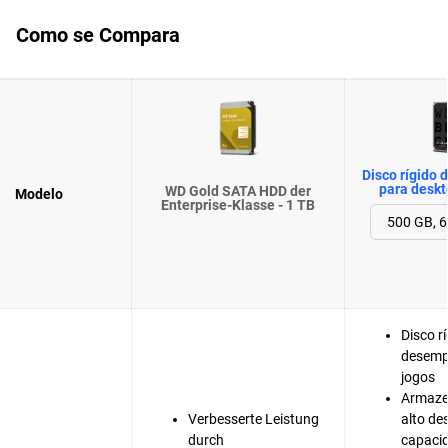
Como se Compara
Disco rígido 
para deskt
WD Gold SATA HDD der
Modelo
Enterprise-Klasse - 1 TB
Disco rí
desemp
jogos
Armaze
Verbesserte Leistung
alto d
durch
capacid