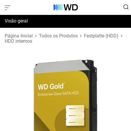
Visão geral
Especificações
Página Inicial
Todos os Produtos
Festplatte (HDD)
HDD internos
Suporte e Recursos