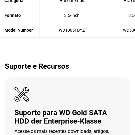
Categoria
HDD internos
HDD i
Formato
3.5-Inch
3.5
Model Number
WD1005FBYZ
WD50
Suporte e Recursos
Suporte para WD Gold SATA
HDD der Enterprise-Klasse
Acesse os mais recentes downloads, artigos,