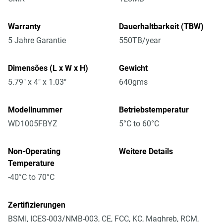
Warranty
Dauerhaltbarkeit (TBW)
5 Jahre Garantie
550TB/year
Dimensões (L x W x H)
Gewicht
5.79" x 4" x 1.03"
640gms
Modellnummer
Betriebstemperatur
WD1005FBYZ
5°C to 60°C
Non-Operating
Weitere Details
Temperature
-40°C to 70°C
Zertifizierungen
BSMI, ICES-003/NMB-003, CE, FCC, KC, Maghreb, RCM,