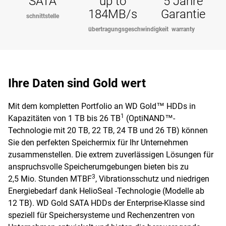
SATA
up to
5 Jahre
184MB/s
Garantie
schnittstelle
übertragungsgeschwindigkeit
warranty
Ihre Daten sind Gold wert
Mit dem kompletten Portfolio an WD Gold™ HDDs in
1
Kapazitäten von 1 TB bis 26 TB
(OptiNAND™-
Technologie mit 20 TB, 22 TB, 24 TB und 26 TB) können
Sie den perfekten Speichermix für Ihr Unternehmen
zusammenstellen. Die extrem zuverlässigen Lösungen für
anspruchsvolle Speicherumgebungen bieten bis zu
3
2,5 Mio. Stunden MTBF
, Vibrationsschutz und niedrigen
Energiebedarf dank HelioSeal -Technologie (Modelle ab
12 TB). WD Gold SATA HDDs der Enterprise-Klasse sind
speziell für Speichersysteme und Rechenzentren von