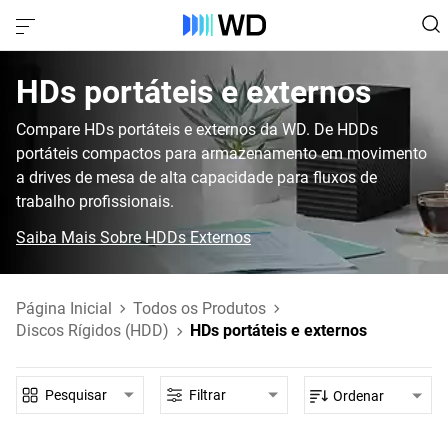
HDs portáteis e externos
Compare HDs portáteis e externos da WD. De HDDs
portáteis compactos para armazenamento em movimento
a drives de mesa de alta capacidade para fluxos de
trabalho profissionais.
Saiba Mais Sobre HDDs Externos
Página Inicial
Todos os Produtos
Discos Rígidos (HDD)
HDs portáteis e externos
Pesquisar
Filtrar
Ordenar