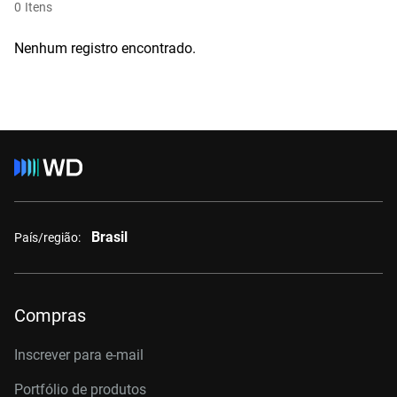
0
Itens
Nenhum registro encontrado.
Brasil
País/região:
Compras
Inscrever para e-mail
Portfólio de produtos