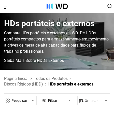
HDs portáteis e externos
Compare HDs portáteis e externos da WD. De HDDs
portáteis compactos para armazenamento em movimento
a drives de mesa de alta capacidade para fluxos de
trabalho profissionais.
Saiba Mais Sobre HDDs Externos
Página Inicial
Todos os Produtos
Discos Rígidos (HDD)
HDs portáteis e externos
Pesquisar
Filtrar
Ordenar