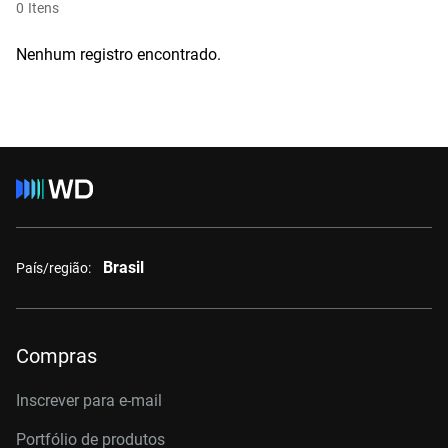
0
Itens
Nenhum registro encontrado.
Brasil
País/região:
Compras
Inscrever para e-mail
Portfólio de produtos