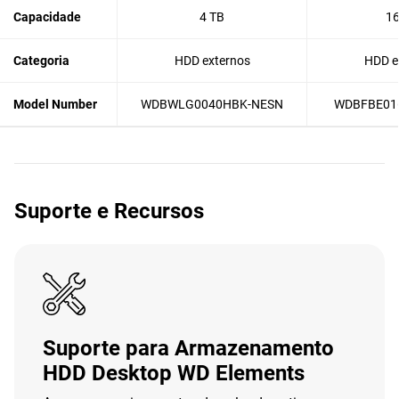
Capacidade
4 TB
16
Categoria
HDD externos
HDD e
Model Number
WDBWLG0040HBK-NESN
WDBFBE01
Suporte e Recursos
Suporte para Armazenamento
HDD Desktop WD Elements