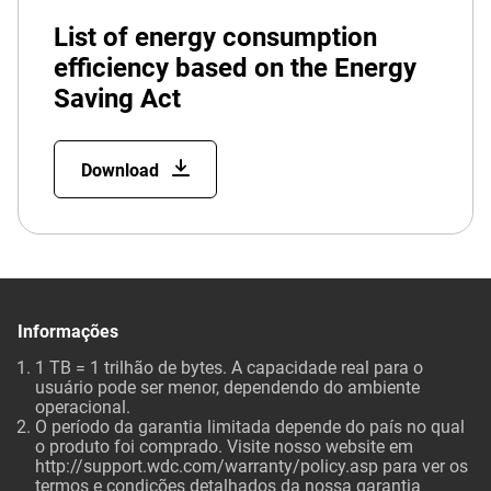
List of energy consumption
efficiency based on the Energy
Saving Act
Download
Informações
1 TB = 1 trilhão de bytes. A capacidade real para o
usuário pode ser menor, dependendo do ambiente
operacional.
O período da garantia limitada depende do país no qual
o produto foi comprado. Visite nosso website em
http://support.wdc.com/warranty/policy.asp para ver os
termos e condições detalhados da nossa garantia