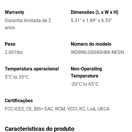
Warranty
Dimensões (L x W x H)
Garantia limitada de 2
5.31" x 1.89" x 6.53"
anos
Peso
Número do modelo
2.001lbs
WDBWLG0040HBK-NESN
Temperatura operacional
Non-Operating
Temperature
5°C to 35°C
-20°C to 65°C
Certificações
FCC-ICES, CE, BIS< EAC, RCM, VCCI, KC, LoA, UKCA
Características do produto