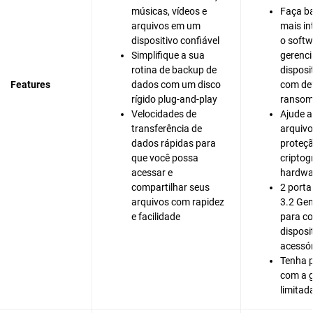
músicas, vídeos e
Faça b
arquivos em um
mais in
dispositivo confiável
o softw
Simplifique a sua
gerenc
rotina de backup de
disposi
Features
dados com um disco
com de
rígido plug-and-play
ranso
Velocidades de
Ajude a
transferência de
arquivo
dados rápidas para
proteçã
que você possa
criptog
acessar e
hardwa
compartilhar seus
2 porta
arquivos com rapidez
3.2 Gen
e facilidade
para c
disposi
acessór
Tenha p
com a g
limitad