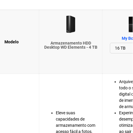
My Bo
Modelo
Armazenamento HDD
Desktop WD Elements - 4 TB
Arquive
todo o
digital
de ime
de arm
Eleve suas
Experi
capacidades de
desem
armazenamento com
otimiz
acesso fácil a fotos,
ao sai