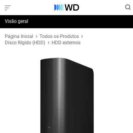
Visão geral
Especificações
Página Inicial
Todos os Produtos
Disco Rígido (HDD)
HDD externos
Suporte e Recursos