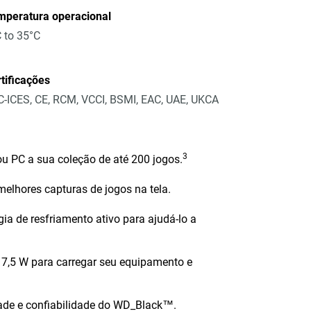
mperatura operacional
 to 35°C
tificações
-ICES, CE, RCM, VCCI, BSMI, EAC, UAE, UKCA
3
ou PC a sua coleção de até 200 jogos.
elhores capturas de jogos na tela.
a de resfriamento ativo para ajudá-lo a
7,5 W para carregar seu equipamento e
ade e confiabilidade do WD_Black™.