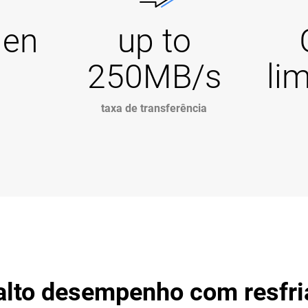
Gen
up to
250MB/s
li
taxa de transferência
lto desempenho com resfri