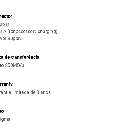
nector
ro-B
-A (for accessory charging)
wer Supply
a de transferência
 to 250MB/s
rranty
antia limitada de 3 anos
so
0gms