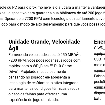
e ou PC para o próximo nível e o ajudará a manter a vantagem
seu dispositivo para guardar a sua biblioteca de até 200 jogos
as. Operando a 7200 RPM com tecnologia de resfriamento ati
 jogo para o modo de alto desempenho para que você possa joga
Unidade Grande, Velocidade
Ene
Ágil
O WD_
equip
2
Fornecendo velocidades de até 250 MB/s
a
USB Ty
7200 RPM, você pode jogar seus jogos com
mais o
rapidez com o WD_Black™ D10 Game
equipa
4
Drive
. Projetado meticulosamente
Fabric
pensando no jogador, ele apresenta a
posiçã
tecnologia de resfriamento ativo integrada
equipa
para manter as condições térmicas e reduzir
dispos
o risco de falhas para oferecer uma
batalh
experiência de jogo otimizada.