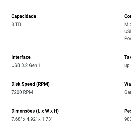
Capacidade
Co
8 TB
Mic
USB
Po
Interface
Tax
USB 3.2 Gen 1
up
Disk Speed (RPM)
Wa
7200 RPM
Gar
Dimensões (L x W x H)
Pe
7.68" x 4.92" x 1.73"
98