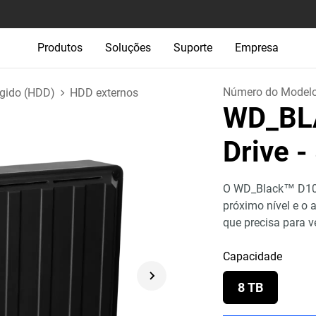
Produtos
Soluções
Suporte
Empresa
Número do Model
ígido (HDD)
HDD externos
WD_BL
Drive
-
O WD_Black™ D10 
próximo nível e o
que precisa para v
Capacidade
8 TB