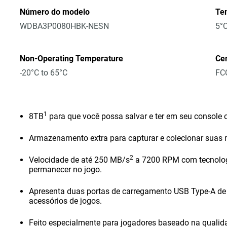
Número do modelo
Te
WDBA3P0080HBK-NESN
5°C
Non-Operating Temperature
Cer
-20°C to 65°C
FCC
1
8TB
para que você possa salvar e ter em seu console 
Armazenamento extra para capturar e colecionar suas m
2
Velocidade de até 250 MB/s
a 7200 RPM com tecnologi
permanecer no jogo.
Apresenta duas portas de carregamento USB Type-A de 
acessórios de jogos.
Feito especialmente para jogadores baseado na qualid