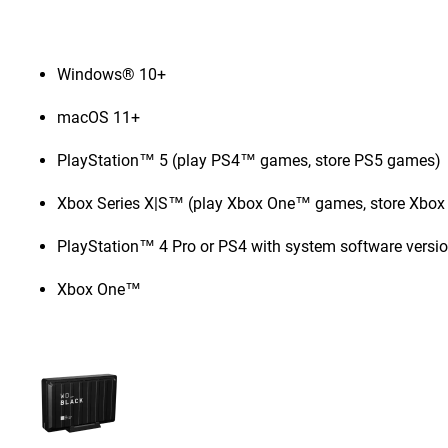
Windows® 10+
macOS 11+
PlayStation™ 5 (play PS4™ games, store PS5 games)
Xbox Series X|S™ (play Xbox One™ games, store Xbox
PlayStation™ 4 Pro or PS4 with system software versio
Xbox One™