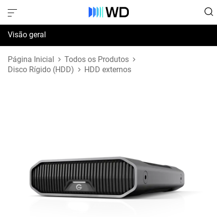
Visão geral
Especificações
Página Inicial
Todos os Produtos
Disco Rígido (HDD)
HDD externos
Suporte e Recursos