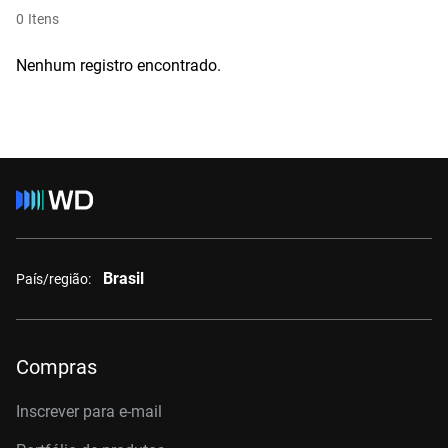
0
Itens
Nenhum registro encontrado.
Brasil
País/região:
Compras
Inscrever para e-mail