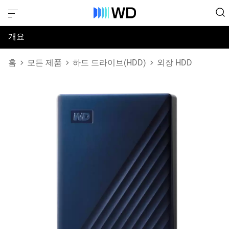
개요
사양
홈
모든 제품
하드 드라이브(HDD)
외장 HDD
지원 및 리소스