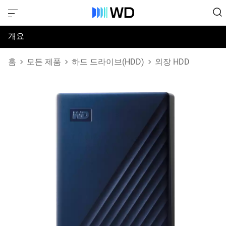
개요
사양
홈
모든 제품
하드 드라이브(HDD)
외장 HDD
지원 및 리소스