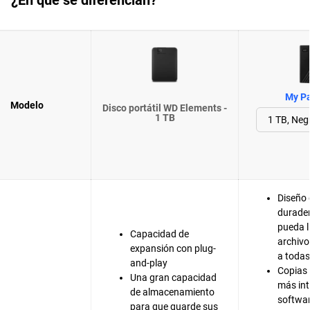
¿En qué se diferencian?
My Pa
Modelo
Disco portátil WD Elements -
1 TB
Diseño 
durade
pueda l
Capacidad de
archivo
expansión con plug-
a todas
and-play
Copias 
Una gran capacidad
más int
de almacenamiento
softwar
para que guarde sus