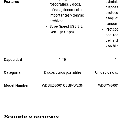
Features
adminis
fotografías, videos,
disposi
música, documentos
protecc
importantes y demás
ataque
archivos
ranso
SuperSpeed USB 3.2
Protecc
Gen 1 (5 Gbps)
contras
de har
256 bit
Capacidad
1 TB
1
Categoría
Discos duros portátiles
Unidad de dis
Model Number
WDBUZG0010BBK-WESN
WDBYVG00
Soporte y recursos