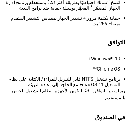
انسخ أعمالك احتياطيًا بطريقة أكثر ذكاءً باستخدام برنامج إدارة
2
الجهاز المضمَّن
المجهَّز بوسيلة حماية ضد برامج الفدية
حماية بكلمة مرور + تشفير الجهاز بمقياس التشفير المتقدم
بمفتاح 256 بت
التوافق
Windows® 10+
Chrome OS™
برنامج تشغيل NTFS قابل للتنزيل للقراءة/ الكتابة على نظام
التشغيل macOS 11+ مع الحاجة إلى إعادة التهيئة
ربما يتغير التوافق وفقًا لتكوين الأجهزة ونظام التشغيل الخاص
بالمستخدم.
في الصندوق