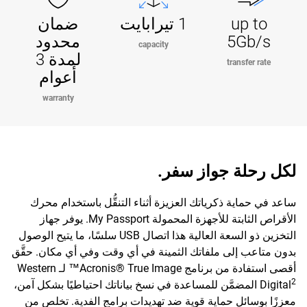
up to
1 تيرابايت
ضمان
5Gb/s
محدود
capacity
لمدة 3
transfer rate
أعوام
warranty
لكل رحلة جواز سفر.
ساعد في حماية ذكرياتك العزيزة أثناء التنقُّل باستخدام محرك
الأقراص الثابتة للأجهزة المحمولة My Passport. يوفر جهاز
التخزين ذو السعة العالية هذا اتصال USB سلسًا، ما يتيح الوصول
بدون متاعب إلى ملفاتك الثمينة في أي وقت وفي أي مكان. حقَّق
أقصى استفادة من برنامج Acronis® True Image™ لـ Western
2
Digital
المضمَّن للمساعدة في نسخ بياناتك احتياطيًا بشكل آمن،
معززًا بوسائل حماية قوية ضد تهديدات برامج الفدية. تخلص من