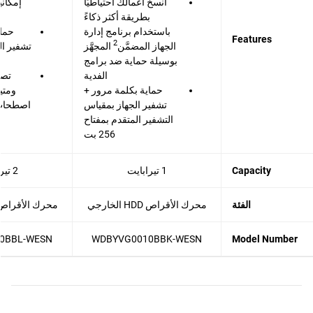
انسخ أعمالك احتياطيًا
إمكاني
بطريقة أكثر ذكاءً
باستخدام برنامج إدارة
حماي
Features
2
الجهاز المضمَّن
المجهَّز
بوسيلة حماية ضد برامج
الفدية
تصم
حماية بكلمة مرور +
ومتي
تشفير الجهاز بمقياس
اصطحاب 
التشفير المتقدم بمفتاح
256 بت
Capacity
1 تيرابايت
2 تيرابايت
الفئة
محرك الأقراص HDD الخارجي
محرك الأقراص HDD الخار
0BBL-WESN
WDBYVG0010BBK-WESN
Model Number