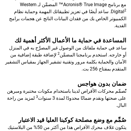
مع برنامج Acronis® True Image™ المضمَّن لـ Western
2
Digital
. ساعد أيضًا في تعزيز تطبيقاتك المهمة وحماية نظام
الكمبيوتر الخاص بك من فقدان البيانات الناتج عن هجمات برامج
الفدية.
المساعدة في حماية ما الأعمال الأكثر أهمية لك
ساعد في حماية ملفاتك من الوصول غير المصرَّح به في المنزل
2
أو خارجه. استخدم برنامجنا المضمَّن
لإضافة طبقة إضافية من
الأمان والحماية بكلمة مرور وتقنية تشفير الجهاز بمقياس التشفير
المتقدم بمفتاح 256 بت.
ضمان بدون هواجس
نًُصمِّم محركات الأقراص لدينا باستخدام مكونات مختبرة ومبرهن
3
على صحتها ونقدم ضمانًا محدودًا لمدة 3 سنوات
لمزيد من راحة
البال.
صُمِّم مع وضع مصلحة كوكبنا العليا قيد الاعتبار
يتكون غلاف محرك الأقراص هذا من أكثر من 50% من البلاستيك