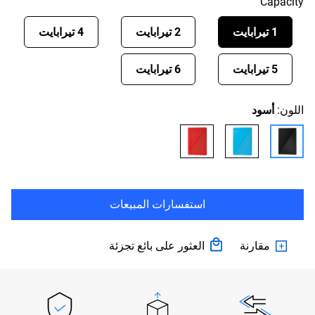
Capacity
1 تيرابايت
2 تيرابايت
4 تيرابايت
5 تيرابايت
6 تيرابايت
اللون:
أسود
استفسارات المبيعات
مقارنة
العثور على بائع تجزئة