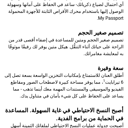
أي احتمال لضياع ذكرياتك- ساعد في الحفاظ على آمانها وسهولة
الوصول إليها باستخدام محرك الأقراص الثابتة للأجهزة المحمولة
My Passport.
تصميم صغير الحجم
تصميم صغير الحجم ومتين للمساعدة في إضفاء أقصى قدر من
الراحة على حياتك أثناء التنقُّل. هيكل متين يوفر لك رفيقًا موثوقًا
به لمعايشة مغامراتك.
سعة وفيرة
أطلق العنان للاستمتاع بإمكانيات التخزين الواسعة بسعة تصل إلى
1
6 تيرابايت
، مما يوفر مساحة كبيرة لاصطحاب الصور ومقاطع
الفيديو والموسيقى والمستندات المهمة معك أينما تذهب - مما
يساعد على الحفاظ على كل شيء بأمان في متناول يدك.
أصبح النسخ الاحتياطي في غاية السهولة. المساعدة
في الحماية من برامج الفدية.
أصبحت جدولة عمليات النسخ الاحتياطي لملفاتك الثمينة أسهل