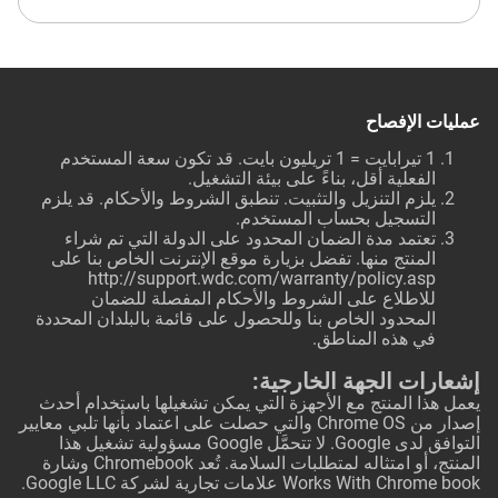
عمليات الإفصاح
1 تيرابايت = 1 تريليون بايت. قد تكون سعة المستخدم
الفعلية أقل، بناءً على بيئة التشغيل.
يلزم التنزيل والتثبيت. تنطبق الشروط والأحكام. قد يلزم
التسجيل بحساب المستخدم.
تعتمد مدة الضمان المحدود على الدولة التي تم شراء
المنتج منها. تفضل بزيارة موقع الإنترنت الخاص بنا على
http://support.wdc.com/warranty/policy.asp
للاطلاع على الشروط والأحكام المفصلة للضمان
المحدود الخاص بنا وللحصول على قائمة بالبلدان المحددة
في هذه المناطق.
إشعارات الجهة الخارجية:
يعمل هذا المنتج مع الأجهزة التي يمكن تشغيلها باستخدام أحدث
إصدار من Chrome OS والتي حصلت على اعتماد بأنها تلبي معايير
التوافق لدى Google. لا تتحمَّل Google مسؤولية تشغيل هذا
المنتج، أو امتثاله لمتطلبات السلامة. تُعد Chromebook وشارة
Works With Chrome book علامات تجارية لشركة Google LLC.