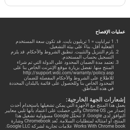
عمليات الإفصاح
1 تيرابايت = 1 تريليون بايت. قد تكون سعة المستخدم
الفعلية أقل، بناءً على بيئة التشغيل.
يلزم التنزيل والتثبيت. تنطبق الشروط والأحكام. قد يلزم
التسجيل بحساب المستخدم.
تعتمد مدة الضمان المحدود على الدولة التي تم شراء
المنتج منها. تفضل بزيارة موقع الإنترنت الخاص بنا على
http://support.wdc.com/warranty/policy.asp
للاطلاع على الشروط والأحكام المفصلة للضمان
المحدود الخاص بنا وللحصول على قائمة بالبلدان المحددة
في هذه المناطق.
إشعارات الجهة الخارجية:
يعمل هذا المنتج مع الأجهزة التي يمكن تشغيلها باستخدام أحدث
إصدار من Chrome OS والتي حصلت على اعتماد بأنها تلبي معايير
التوافق لدى Google. لا تتحمَّل Google مسؤولية تشغيل هذا
المنتج، أو امتثاله لمتطلبات السلامة. تُعد Chromebook وشارة
Works With Chrome book علامات تجارية لشركة Google LLC.