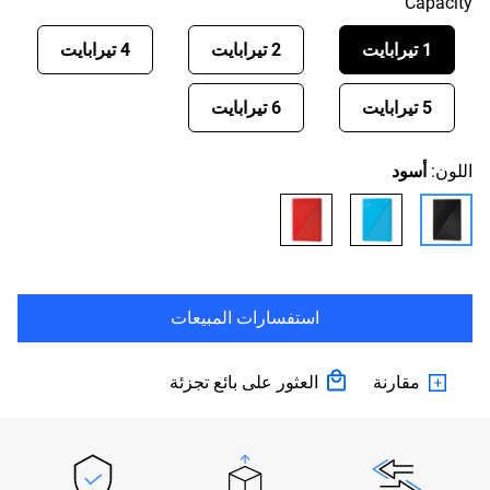
Capacity
1 تيرابايت
2 تيرابايت
4 تيرابايت
5 تيرابايت
6 تيرابايت
اللون:
أسود
استفسارات المبيعات
مقارنة
العثور على بائع تجزئة