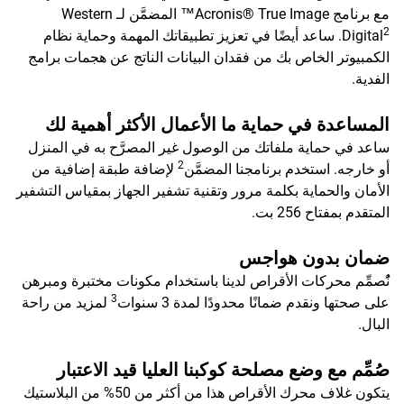
مع برنامج Acronis® True Image™ المضمَّن لـ Western
2
Digital
. ساعد أيضًا في تعزيز تطبيقاتك المهمة وحماية نظام
الكمبيوتر الخاص بك من فقدان البيانات الناتج عن هجمات برامج
الفدية.
المساعدة في حماية ما الأعمال الأكثر أهمية لك
ساعد في حماية ملفاتك من الوصول غير المصرَّح به في المنزل
2
أو خارجه. استخدم برنامجنا المضمَّن
لإضافة طبقة إضافية من
الأمان والحماية بكلمة مرور وتقنية تشفير الجهاز بمقياس التشفير
المتقدم بمفتاح 256 بت.
ضمان بدون هواجس
نًُصمِّم محركات الأقراص لدينا باستخدام مكونات مختبرة ومبرهن
3
على صحتها ونقدم ضمانًا محدودًا لمدة 3 سنوات
لمزيد من راحة
البال.
صُمِّم مع وضع مصلحة كوكبنا العليا قيد الاعتبار
يتكون غلاف محرك الأقراص هذا من أكثر من 50% من البلاستيك