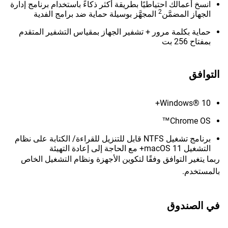
انسخ أعمالك احتياطيًا بطريقة أكثر ذكاءً باستخدام برنامج إدارة
2
الجهاز المضمَّن
المجهَّز بوسيلة حماية ضد برامج الفدية
حماية بكلمة مرور + تشفير الجهاز بمقياس التشفير المتقدم
بمفتاح 256 بت
التوافق
Windows® 10+
Chrome OS™
برنامج تشغيل NTFS قابل للتنزيل للقراءة/ الكتابة على نظام
التشغيل macOS 11+ مع الحاجة إلى إعادة التهيئة
ربما يتغير التوافق وفقًا لتكوين الأجهزة ونظام التشغيل الخاص
بالمستخدم.
في الصندوق