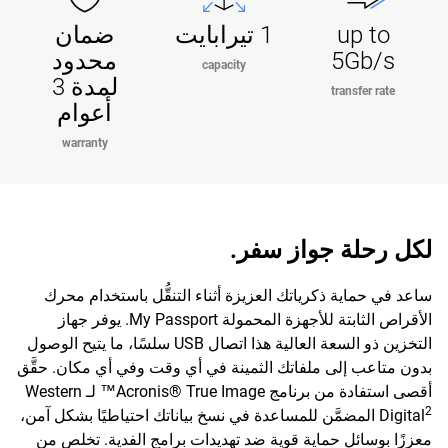
up to
1 تيرابايت
ضمان
5Gb/s
محدود
capacity
لمدة 3
transfer rate
أعوام
warranty
لكل رحلة جواز سفر.
ساعد في حماية ذكرياتك العزيزة أثناء التنقُّل باستخدام محرك
الأقراص الثابتة للأجهزة المحمولة My Passport. يوفر جهاز
التخزين ذو السعة العالية هذا اتصال USB سلسًا، ما يتيح الوصول
بدون متاعب إلى ملفاتك الثمينة في أي وقت وفي أي مكان. حقَّق
أقصى استفادة من برنامج Acronis® True Image™ لـ Western
2
Digital
المضمَّن للمساعدة في نسخ بياناتك احتياطيًا بشكل آمن،
معززًا بوسائل حماية قوية ضد تهديدات برامج الفدية. تخلص من