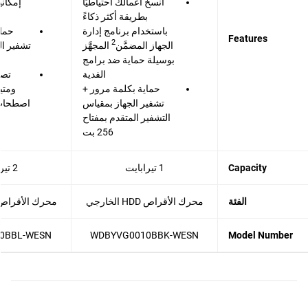
انسخ أعمالك احتياطيًا
إمكاني
بطريقة أكثر ذكاءً
باستخدام برنامج إدارة
حماي
Features
2
الجهاز المضمَّن
المجهَّز
بوسيلة حماية ضد برامج
الفدية
تصم
حماية بكلمة مرور +
ومتي
تشفير الجهاز بمقياس
اصطحاب 
التشفير المتقدم بمفتاح
256 بت
Capacity
1 تيرابايت
2 تيرابايت
الفئة
محرك الأقراص HDD الخارجي
محرك الأقراص HDD الخار
0BBL-WESN
WDBYVG0010BBK-WESN
Model Number