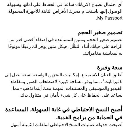
أي احتمال لضياع ذكرياتك- ساعد في الحفاظ على آمانها وسهولة
الوصول إليها باستخدام محرك الأقراص الثابتة للأجهزة المحمولة
My Passport.
تصميم صغير الحجم
تصميم صغير الحجم ومتين للمساعدة في إضفاء أقصى قدر من
الراحة على حياتك أثناء التنقُّل. هيكل متين يوفر لك رفيقًا موثوقًا
به لمعايشة مغامراتك.
سعة وفيرة
أطلق العنان للاستمتاع بإمكانيات التخزين الواسعة بسعة تصل إلى
1
6 تيرابايت
، مما يوفر مساحة كبيرة لاصطحاب الصور ومقاطع
الفيديو والموسيقى والمستندات المهمة معك أينما تذهب - مما
يساعد على الحفاظ على كل شيء بأمان في متناول يدك.
أصبح النسخ الاحتياطي في غاية السهولة. المساعدة
في الحماية من برامج الفدية.
أصبحت جدولة عمليات النسخ الاحتياطي لملفاتك الثمينة أسهل