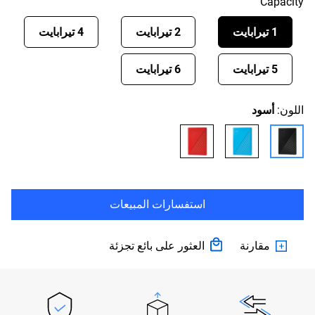
Capacity
1 تيرابايت
2 تيرابايت
4 تيرابايت
5 تيرابايت
6 تيرابايت
اللون:
أسود
استفسارات المبيعات
مقارنة
العثور على بائع تجزئة