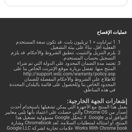
عمليات الإفصاح
1 تيرابايت = 1 تريليون بايت. قد تكون سعة المستخدم
الفعلية أقل، بناءً على بيئة التشغيل.
يلزم التنزيل والتثبيت. تنطبق الشروط والأحكام. قد يلزم
التسجيل بحساب المستخدم.
تعتمد مدة الضمان المحدود على الدولة التي تم شراء
المنتج منها. تفضل بزيارة موقع الإنترنت الخاص بنا على
http://support.wdc.com/warranty/policy.asp
للاطلاع على الشروط والأحكام المفصلة للضمان
المحدود الخاص بنا وللحصول على قائمة بالبلدان المحددة
في هذه المناطق.
إشعارات الجهة الخارجية:
يعمل هذا المنتج مع الأجهزة التي يمكن تشغيلها باستخدام أحدث
إصدار من Chrome OS والتي حصلت على اعتماد بأنها تلبي معايير
التوافق لدى Google. لا تتحمَّل Google مسؤولية تشغيل هذا
المنتج، أو امتثاله لمتطلبات السلامة. تُعد Chromebook وشارة
Works With Chrome book علامات تجارية لشركة Google LLC.