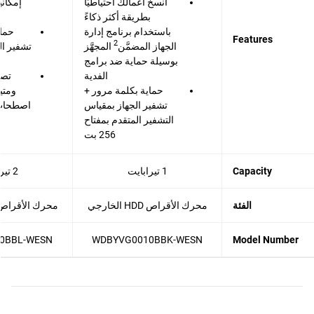
انسخ أعمالك احتياطيًا
إمكاني
بطريقة أكثر ذكاءً
باستخدام برنامج إدارة
حماي
Features
2
الجهاز المضمَّن
المجهَّز
بوسيلة حماية ضد برامج
الفدية
تصم
حماية بكلمة مرور +
ومتي
تشفير الجهاز بمقياس
اصطحاب 
التشفير المتقدم بمفتاح
256 بت
Capacity
1 تيرابايت
2 تيرابايت
الفئة
محرك الأقراص HDD الخارجي
محرك الأقراص HDD الخار
0BBL-WESN
WDBYVG0010BBK-WESN
Model Number