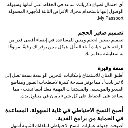
أي احتمال لضياع ذكرياتك- ساعد في الحفاظ على آمانها وسهولة
الوصول إليها باستخدام محرك الأقراص الثابتة للأجهزة المحمولة
My Passport.
تصميم صغير الحجم
تصميم صغير الحجم ومتين للمساعدة في إضفاء أقصى قدر من
الراحة على حياتك أثناء التنقُّل. هيكل متين يوفر لك رفيقًا موثوقًا
به لمعايشة مغامراتك.
سعة وفيرة
أطلق العنان للاستمتاع بإمكانيات التخزين الواسعة بسعة تصل إلى
1
6 تيرابايت
، مما يوفر مساحة كبيرة لاصطحاب الصور ومقاطع
الفيديو والموسيقى والمستندات المهمة معك أينما تذهب - مما
يساعد على الحفاظ على كل شيء بأمان في متناول يدك.
أصبح النسخ الاحتياطي في غاية السهولة. المساعدة
في الحماية من برامج الفدية.
أصبحت جدولة عمليات النسخ الاحتياطي لملفاتك الثمينة أسهل