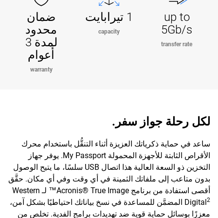
up to
1 تيرابايت
ضمان
5Gb/s
محدود
capacity
لمدة 3
transfer rate
أعوام
warranty
لكل رحلة جواز سفر.
ساعد في حماية ذكرياتك العزيزة أثناء التنقُّل باستخدام محرك
الأقراص الثابتة للأجهزة المحمولة My Passport. يوفر جهاز
التخزين ذو السعة العالية هذا اتصال USB سلسًا، ما يتيح الوصول
بدون متاعب إلى ملفاتك الثمينة في أي وقت وفي أي مكان. حقَّق
أقصى استفادة من برنامج Acronis® True Image™ لـ Western
2
Digital
المضمَّن للمساعدة في نسخ بياناتك احتياطيًا بشكل آمن،
معززًا بوسائل حماية قوية ضد تهديدات برامج الفدية. تخلص من