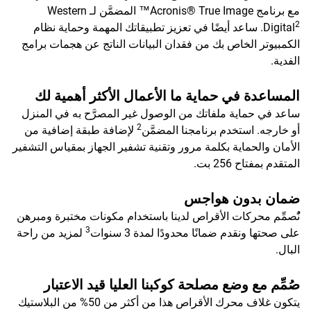
مع برنامج Acronis® True Image™ المضمَّن لـ Western
2
Digital
. ساعد أيضًا في تعزيز تطبيقاتك المهمة وحماية نظام
الكمبيوتر الخاص بك من فقدان البيانات الناتج عن هجمات برامج
الفدية.
المساعدة في حماية ما الأعمال الأكثر أهمية لك
ساعد في حماية ملفاتك من الوصول غير المصرَّح به في المنزل
2
أو خارجه. استخدم برنامجنا المضمَّن
لإضافة طبقة إضافية من
الأمان والحماية بكلمة مرور وتقنية تشفير الجهاز بمقياس التشفير
المتقدم بمفتاح 256 بت.
ضمان بدون هواجس
نًُصمِّم محركات الأقراص لدينا باستخدام مكونات مختبرة ومبرهن
3
على صحتها ونقدم ضمانًا محدودًا لمدة 3 سنوات
لمزيد من راحة
البال.
صُمِّم مع وضع مصلحة كوكبنا العليا قيد الاعتبار
يتكون غلاف محرك الأقراص هذا من أكثر من 50% من البلاستيك