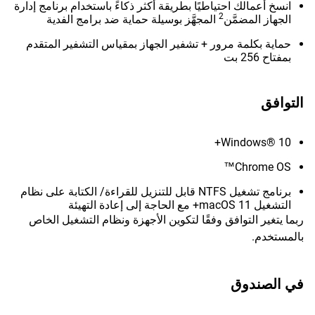
انسخ أعمالك احتياطيًا بطريقة أكثر ذكاءً باستخدام برنامج إدارة
2
الجهاز المضمَّن
المجهَّز بوسيلة حماية ضد برامج الفدية
حماية بكلمة مرور + تشفير الجهاز بمقياس التشفير المتقدم
بمفتاح 256 بت
التوافق
Windows® 10+
Chrome OS™
برنامج تشغيل NTFS قابل للتنزيل للقراءة/ الكتابة على نظام
التشغيل macOS 11+ مع الحاجة إلى إعادة التهيئة
ربما يتغير التوافق وفقًا لتكوين الأجهزة ونظام التشغيل الخاص
بالمستخدم.
في الصندوق