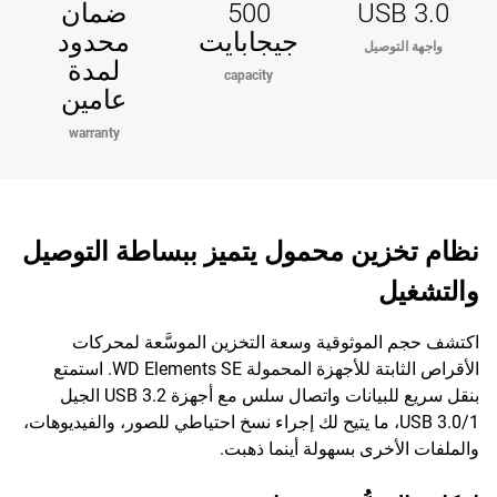
USB 3.0
500
ضمان
جيجابايت
محدود
واجهة التوصيل
لمدة
capacity
عامين
warranty
نظام تخزين محمول يتميز ببساطة التوصيل
والتشغيل
اكتشف حجم الموثوقية وسعة التخزين الموسَّعة لمحركات
الأقراص الثابتة للأجهزة المحمولة WD Elements SE. استمتع
بنقل سريع للبيانات واتصال سلس مع أجهزة USB 3.2 الجيل
1/USB 3.0، ما يتيح لك إجراء نسخ احتياطي للصور، والفيديوهات،
والملفات الأخرى بسهولة أينما ذهبت.