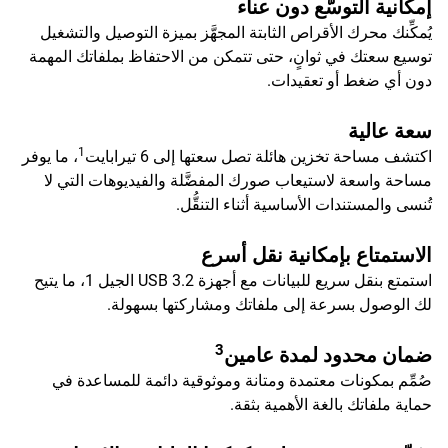
إمكانية التوسُّع دون عناء
يُمكِّنك محرك الأقراص الثابتة المجهَّز بميزة التوصيل والتشغيل
توسيع سعتك في ثوانٍ، حتى تتمكن من الاحتفاظ بملفاتك المهمة
دون أي ضغط أو تعقيدات.
سعة عالية
1
اكتشف مساحة تخزين هائلة تصل سعتها إلى 6 تيرابايت
، ما يوفر
مساحة واسعة لاستيعاب صورك المفضَّلة والفيديوهات التي لا
تُنسى والمستندات الأساسية أثناء التنقُّل.
الاستمتاع بإمكانية نقل أسرع
استمتع بنقل سريع للبيانات مع أجهزة USB 3.2 الجيل 1، ما يتيح
لك الوصول بسرعة إلى ملفاتك ومشاركتها بسهولة.
3
ضمان محدود لمدة عامين
صُمِّم بمكونات معتمدة ومتانة وموثوقية دائمة للمساعدة في
حماية ملفاتك بالغة الأهمية بثقة.