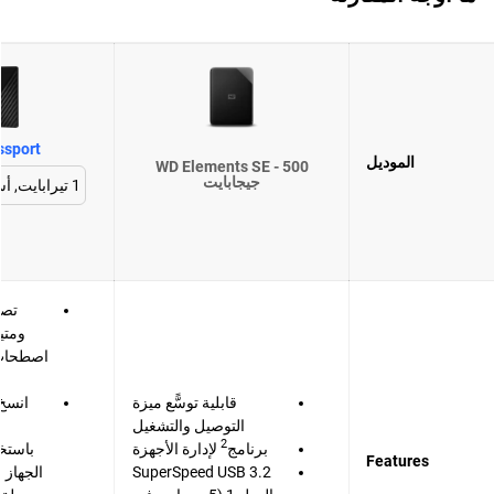
ssport
الموديل
WD Elements SE - 500
جيجابايت
تصم
ومتي
اصطحاب 
قابلية توسًّع ميزة
انسخ 
التوصيل والتشغيل
ب
2
برنامج
لإدارة الأجهزة
باستخد
Features
SuperSpeed USB 3.2
الجهاز 