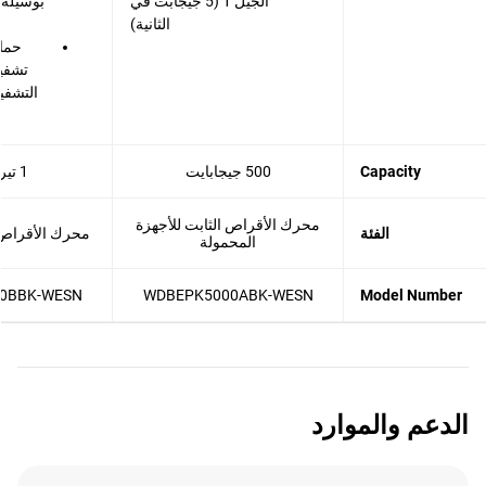
الجيل 1 (5 جيجابت في
بوسيلة 
الثانية)
حماي
تشفير
التشفير
Capacity
500 جيجابايت
1 تيرابايت
محرك الأقراص الثابت للأجهزة
الفئة
محرك الأقراص HDD الخار
المحمولة
0BBK-WESN
WDBEPK5000ABK-WESN
Model Number
الدعم والموارد