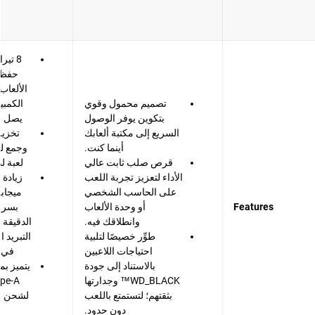
8 تي
حفظ 
الألعاب
تصميم محمول وقوي
الكمبي
بتكوين يوفر الوصول
يصل إلى 200 ل
السريع إلى مكتبة ألعابك
تخزين
أينما كنت.
وجمع ل
قرص صلب ثابت عالي
لعبة ل
الأداء لتعزيز تجربة اللعب
على الحاسب الشخصي
ميجاب
Features
أو وحدة الألعاب
وانطلاقك فيه.
الدقيقة 
طوِّر خصيصًا لتلبية
التبريد 
احتياجات اللاعبين
في ا
بالاستناد إلى جودة
WD_BLACK™ وجدارتها
بثقتهم؛ لتستمتع باللعب
لشحن م
دون حدود.