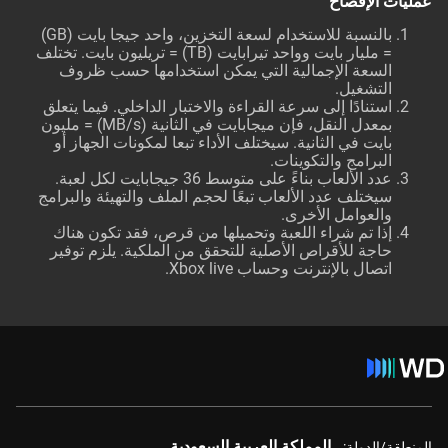
عمليات الإفصاح
بالنسبة للاستخدام لسعة التخزين، واحد جيجا بايت (GB)
= مليار بايت وواحد تيرابايت (TB) = تريليون بايت. تختلف
السعة الإجمالية التي يمكن استخدامها حسب ظروف
التشغيل.
استنادًا إلى سرعة القراءة والاختبار الداخلي. فيما يتعلق
بمعدل النقل، فإن ميجابايت في الثانية (MB/s) = مليون
بايت في الثانية. سيختلف الأداء تبعا لمكونات الجهاز أو
البرامج والتكوينات.
عدد الألعاب بناءً على متوسط 36 جيجابايت لكل لعبة.
سيختلف عدد الألعاب تبعًا لحجم الملف والتهيئة والبرامج
والعوامل الأخرى.
إذا تم شراء اللعبة وتحميلها من قرص، فقد تكون هناك
حاجة للأقراص الأصلية للتحقق من الملكية. يلزم توفير
اتصال بالإنترنت وحساب Xbox live.
المملكة العربية السعودية
المنطقة/الدولة: