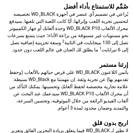
صُمِّم للاستمتاع بأداء أفضل
يُراعي في تصميم أي عنصر في أجهزة WD_BLACK تخصيصه
لتحسين تجربة اللعب وإثرائها، أيًا كانت اللعبة التي تلعبها. سيدفع
محرك الألعاب WD_BLACK P10 وحدة ألعابك أو جهاز الكمبيوتر
نحو مستويات غير مسبوقة من براعة الأداء؛ حيث يتمتع بسرعات
2
تصل إلى 130 ميجابايت في الثانية
وسعة تخزينية إضافية تصل
1
إلى 6 تيرابايت
ما يطلق لك العنان في عالم اللعب دون حدود.
إرثنا مستمر
يأتمن اللاعبون WD_BLACK على فرص حياتهم بالألعاب (وحفظ
تقدمهم بها) عن تجربة وثقة. إن مهمتنا مع WD_Black بسيطة:
علامة تجارية مخصصة لحفظ ألعابك وتحسينها. يمكنك التأكد من
أن محرك الألعاب WD_BLACK P10 سيدعمك عند البحث عن
ألعاب الفيديو الرائعة من خلال الموثوقية، وتحسين السرعة،
والتمديد وضمان محدود لمدة 3 أعوام.
اربح بدون قلق
لا نظير لـ WD_BLACK فيما يتعلق بزيادة التخزين الفائق وتعزيز