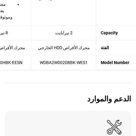
مصمم
يعت
وموثوقية _Black
Capacity
2 تيرابايت
8 تيرابايت
الفئة
محرك الأقراص HDD الخارجي
محرك الأقراص HDD الخار
0HBK-EESN
WDBA2W0020BBK-WES1
Model Number
الدعم والموارد