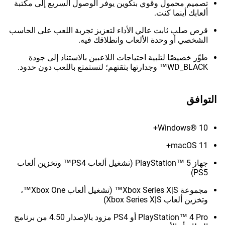
تصميم محمول وقوي بتكوين يوفر الوصول السريع إلى مكتبة
ألعابك أينما كنت.
قرص صلب ثابت عالي الأداء لتعزيز تجربة اللعب على الحاسب
الشخصي أو وحدة الألعاب وانطلاقك فيه.
طوِّر خصيصًا لتلبية احتياجات اللاعبين بالاستناد إلى جودة
WD_BLACK™ وجدارتها بثقتهم؛ لتستمتع باللعب دون حدود.
التوافق
Windows® 10+
macOS 11+
جهاز PlayStation™ 5 (تشغيل ألعاب PS4™ وتخزين ألعاب
PS5)
مجموعة Xbox Series X|S™ (تشغيل ألعاب Xbox One™،
وتخزين ألعاب Xbox Series X|S)
PlayStation™ 4 Pro أو PS4 مزود بالإصدار 4.50 من برنامج