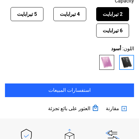
Capacity
2 تيرابايت
4 تيرابايت
5 تيرابايت
6 تيرابايت
اللون:
أسود
استفسارات المبيعات
مقارنة
العثور على بائع تجزئة