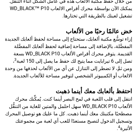
من خلال حفظ مكتبة الألعاب هذه في عامل الشكل أثناء التنقل.
يمكنك الآن بواسطة محرك أقراص الالعاب WD_BLACK™ P10
تشغيل لعبتك بالطريقة التي تختارها.
خض عالمًا رحبًا من الألعاب
إزاء توسُّع مكتبة ألعابك، ستحتاج إلى مساحة لحفظ ألعابك الجديدة
المفضَّلة، بالإضافة إلى مساحة إضافية لحفظ ألعابك المفضَّلة
القديمة. يتوفر محرك أقراص الألعاب WD_BLACK P10 بسعة
3
تصل إلى 6 تيرابايت مما يتيح لك حفظ ما يصل إلى 150 لعبة
،
ومن ثمَّ، لا تضطر إلى التنازل عن أي من الألعاب لحذفها من وحدة
الالعاب أو الكمبيوتر الشخصي لتوفير مساحة للألعاب الجديدة.
احتفظ بألعابك معك أينما ذهبت
انتقل إلى قلب اللعبة في لمح البصر أينما كنت. يُمكِّنك محرك
الألعاب WD_BLACK P10 سهل احلمل والمتين للغاية من التنقُّل
مصطحبًا مكتبتك معك أينما ذهبت. كل ما عليك هو توصيل المحرك
وتسجيل الدخول لتصبح مستعدًا للعب أي لعبة من مجموعتك
4
الأثيرة
.