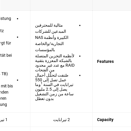
istung
مثالية للمحترفين
tz
المبدعين للشركات
الكبيرة وأنظمة NAS
rgt für
التجارية/والخاصة
بالمؤسسات
tät bei
لأنظمة التخزين المتصلة
بالشبكة المعززة بتقنية
Features
RAID مع عدد غير محدود
من الفتحات
 TB).
صُنفت لتحمُّل أحمال
عمل تصل إلى 550
1
تيرابايت في السنة
وما
 mit bis
يصل إلى 2.5 مليون
unden
ساعة من زمن التشغيل
eren
بدون تعطل
ung.
Capacity
2 تيرابايت
1 تيرابايت