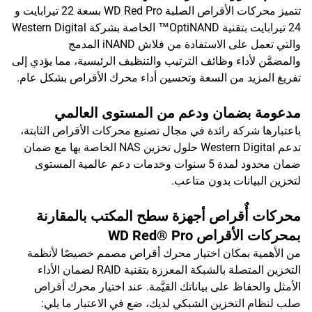
تتميز محركات الأقراص الصلبة WD Red Pro بسعة 22 تيرابايت و
24 تيرابايت بتقنية OptiNAND™ الخاصة بشركة Western Digital
والتي تعمل على الاستفادة من فلاش iNAND المدمج
والمضمَّن لأداء وظائف الترتيب والتنظيف الرئيسية، مما يؤدي إلى
تفريغ المزيد من السعة وتحسين أداء محرك الأقراص بشكل عام.
مدعومة بضمان ودعم من المستوى العالمي
باعتبارها شركة رائدة في مجال تصنيع محركات الأقراص الثابتة،
تدعم Western Digital حلول تخزين NAS الخاصة بها مع ضمان
ضمان محدود لمدة 5 سنوات وخدمات دعم عالمية المستوى
لتخزين البيانات بدون متاعب.
محركات أٌقراص أجهزة سطح المكتب بالمقارنة
بمحركات الأقراص WD Red® Pro
من الأهمية بمكان اختيار محرك أقراص مصمم خصيصًا لأنظمة
التخزين المتصلة بالشبكة المعززة بتقنية RAID لضمان الأداء
الأمثل والحفاظ على بياناتك القيَّمة. عند اختيار محرك أقراص
صلب لنظام التخزين الشبكي لديك، ضع في الاعتبار ما يلي: