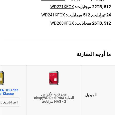
512 ميجابايت:
22TB,
WD221KFGX
24 تيرابايت,
512 ميجابايت:
WD241KFGX
512 ميجابايت:
26TB,
WD260KFGX
ما أوجه المقارنة
TA HDD der
se-Klasse
محركات الأقراص
الموديل
الصلبة&nbsp;WD Red Pro
NAS - 2 تيرابايت