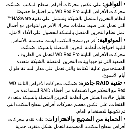
• التوافق:
على عكس محركات أقراص سطح المكتب، صُممِّت
محركات الأقراص الثابتة WD Red Pro وتم اختبارها خصيصًا
لنظام التخزين المتصل بالشبكة وتشتمل على تقنية NASware™
التي تعمل على ضبط معلمات محرك الأقراص لتتوافق مع أحمال
عمل نظام التخزين المتصل بالشبكة للحصول على الأداء الأمثل.
• الموثوقية:
أقراص سطح المكتب ليست مصممة بالأساس
لتلبية احتياجات أنظمة التخزين المتصلة بالشبكة. صُممِّت
محركات الأقراص الثابتة WD Red Pro لتعمل في الظروف
الصعبة التي تواجهها بيئات التخزين المتصلة بالشبكة متعددة
المستخدمين عالية الكثافة والتي تعمل على مدار الساعة طوال
أيام الأسبوع.
• تقنية RAID جاهزة:
صُممِّت محركات الأقراص الثابتة WD
Red مع التحكم في الاستعادة من أخطاء RAID للمساعدة في
تقليل حالات الفشل في أنظمة التخزين المتصلة بالشبكة متعددة
الفتحات، على عكس معظم محركات أقراص سطح المكتب التي
تم تكوينها للاستخدام العام.
• الحماية من الضجيج والاهتزازات:
عادة تقدم محركات
أقراص سطح المكتب، المصممة لتعمل بشكل منفرد، حماية