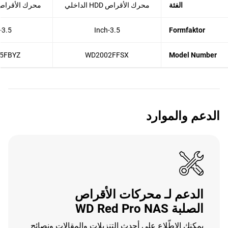
الفئة
محرك الأقراص HDD الداخلي
محرك الأقراص HDD الداخ
3.5-Inch
3.5-Inch
Formfaktor
5FBYZ
WD2002FFSX
Model Number
الدعم والموارد
الدعم لـ محركات الأقراص
الصلبة WD Red Pro NAS
يمكنك الاطّلاع على أحدث التنزيلات والمقالات ونصائح