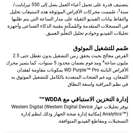
بتصنيف قدرة على تحمل أعباء العمل يصل إلى 550 تيرابايت/
3
سنة
، صُممت محركات الأقراص الموثوقة هذه لاستيعاب تحليل
والتقاط بيانات الفيديو الثقيلة على مدار الساعة التي يتم طلبها
في المسجلات المتقدمة والمُمكّنة بتقنية الذكاء الصناعي وأجهزة
تحليلات الفيديو وخوادم تحليل التعلُّم العميق.
صُمم للتشغيل الموثوق
القرص معالج بحيث يحقق زمن التشغيل بدون تعطل حتى 2.5
4
مليون ساعة
ومدعوم بضمان محدود 5 سنوات، كما يتميز محرك
الأقراص الثابتة WD Purple™ Pro بمكونات مقاومة لفقدان
اللمعان، ويدعم الفتحات المتعددة بالكامل للتشغيل الموثوق به
في نظم المراقبة واسعة النطاق
إدارة التخزين الاستباقي مع WDDA™
توفر تحليلات جهاز Western Digital (Western Digital Device
Analytics™) إمكانية إدارة صحة الجهاز وذلك لنظم إدارة
التسجيلات ومقاطع الفيديو المتوافقة.