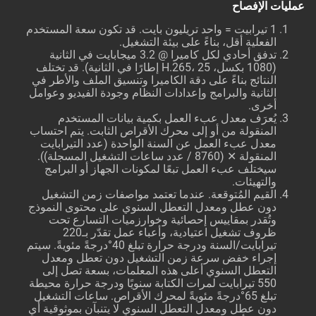
عمليات الإفصاح
1 تيرابيت = واحد تريليون بايت. قد تكون سعة المستخدم
الفعلية أقل، بناءً على بيئة التشغيل.
تدفق أحادي لكل كاميرا @ 3.2 ميجابايت في الثانية
(1080 بكسل، H.265، 25 إطارًا في الثانية). قد تختلف
النتائج بناءً على دقة الكاميرا وتنسيق الملف والأطر في
الثانية والبرامج وإعدادات النظام وجودة الفيديو وعوامل
أخرى.
يُعرَف معدل عبء العمل بكمية بيانات المستخدم
المنقولة من أو إلى محرك الأقراص الثابت. يتم احتساب
معدل عبء العمل عن السنة الواحدة (عدد التيرابايت
المنقولة ✕ (8760 / عدد ساعات التشغيل المسجلة)).
سيختلف عبء العمل تبعًا لمكونات الجهاز أو البرامج
والتهيئات.
القيم المُتوقعة. عندما تعتمد مواصفات زمن التشغيل
دون عطل ومعدل التعطل السنوي على محتوى النموذج
وتُقدر بمقاييس إحصائية وخوارزميات التسارع تحت
ظروف تشغيل اعتيادية، وأعباء عمل تقدّر بـ220
تيرابايت/السنة ودرجة حرارة تبلغ 40°درجةً مئويةً. سيتم
إجراء خفض سرعة زمن التشغيل دون تعطل ومعدل
التعطل السنوي أعلى هذه المعلمات، بسعة تصل إلى
550 تيرابايت لمرات الكتابة سنويًا ودرجة حرارة محيطة
تبلغ 65°درجةً مئويةً لمحرك الأقراص. ساعات التشغيل
دون عطل ومعدل التعطل السنوي لا يتنبآن بموثوقية أي