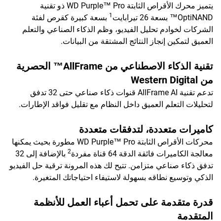
يتميز محرك الأقراص الثابتة WD Purple™ Pro ذو تقنية
1
OptiNAND™ بسعة 26 تيرابايت
بسعة كبيرة كقرص لفئة
الشركات لخوادم تحليل الفيديو، وظم الذكاء الصناعي والتعلم
العميق لتمكين إنجاز النتائج المشتقة من البيانات.
تقنية الذكاء الاصطناعي من AllFrame™ الحصرية
من Western Digital
تدعم تقنية AllFrame AI قنوات ذكاء صناعي حتى 32 تدفق
لتحليلات التعلم العميق داخل النظام مع تقليل فواقد الإطارات.
كاميرات متعددة، لتدفقات متعددة
محركات الأقراص الثابتة WD Purple™ Pro مطورة بحيث يمكنها
2
معالجة الكاميرات فائقة الدقة 64 قناة مفردة
بالإضافة إلى 32
تدفق ذكاء صناعي متزامن. تتيح لك هذه المرونة ترقية حل الفيديو
الذكي وتوسيع نطاقه بسهولة لاستيفاء احتياجاتك المتغيرة.
قدرة متقدمة على تحمل أعباء العمل للأنظمة
المتقدمة