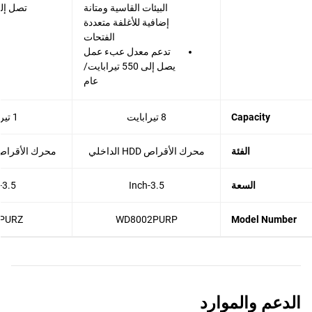
البيئات القاسية ومتانة
إضافية للأغلفة متعددة
الفتحات
تدعم معدل عبء عمل
يصل إلى 550 تيرابايت/
عام
Capacity
8 تيرابايت
1 تيرابايت
الفئة
محرك الأقراص HDD الداخلي
محرك الأقراص HDD الداخ
السعة
3.5-Inch
3.5-Inch
PURZ
WD8002PURP
Model Number
الدعم والموارد