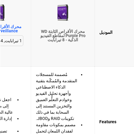
rveillance
محرك الأقراص الثابتة WD
الموديل
Purple Pro لمقاطع الفيديو
الذكية - 8 تيرابايت
مُصممة للمسجلات
المتقدمة والمُمكّنة بتقنية
الذكاء الاصطناعي
وأجهزة تحليل الفيديو
وخوادم التعلُّم العميق
اجعل ن
والتخزين المستند إلى
السحابة بما في ذلك
عالية ال
تكوينات RAID وJBOD.
إدارة ا
Features
مصمم بمكونات مقاومة
لفقدان اللمعان لتحمل
تصني