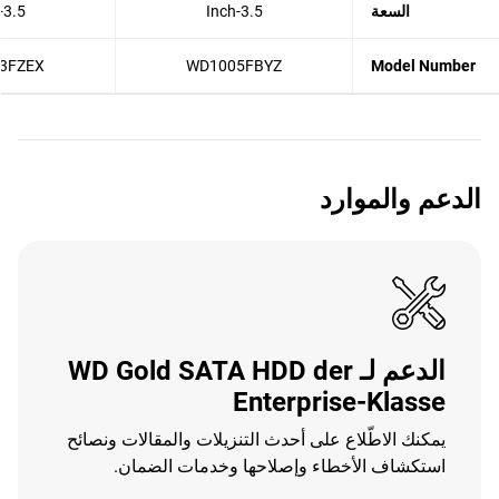
السعة
3.5-Inch
3.5-Inch
3FZEX
WD1005FBYZ
Model Number
الدعم والموارد
الدعم لـ WD Gold SATA HDD der
Enterprise-Klasse
يمكنك الاطّلاع على أحدث التنزيلات والمقالات ونصائح
استكشاف الأخطاء وإصلاحها وخدمات الضمان.