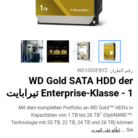
رقم الطراز:
WD1005FBYZ
WD Gold SATA HDD der
- 1 تيرابايت
Enterprise-Klasse
Mit dem kompletten Portfolio an WD Gold™ HDDs in
1
Kapazitäten von 1 TB bis 26 TB
(OptiNAND™-
Technologie mit 20 TB, 22 TB, 24 TB und 26 TB) können
...
Sie
اطّلِع على المزيد