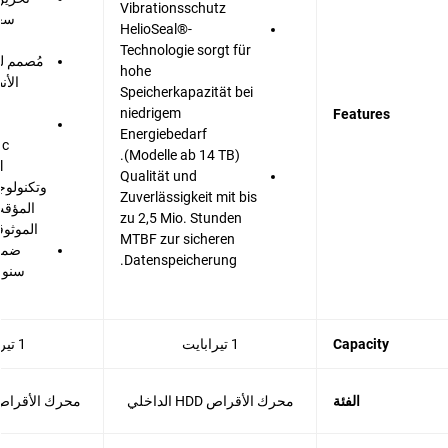
Vibrationsschutz
HelioSeal®-
Technologie sorgt für
مُصمم ل
hohe
الأن
Speicherkapazität bei
niedrigem
Features
Energiebedarf
(Modelle ab 14 TB).
Qualität und
وتكنولوجي
Zuverlässigkeit mit bis
المؤقت
zu 2,5 Mio. Stunden
الموثوق
MTBF zur sicheren
Datenspeicherung.
سنوا
Capacity
1 تيرابايت
1 تيرابايت
الفئة
محرك الأقراص HDD الداخلي
محرك الأقراص HDD الداخ