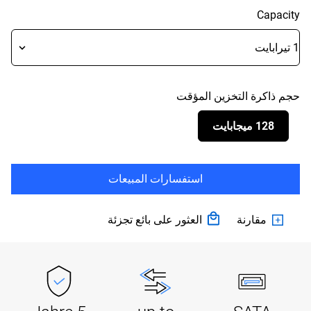
Capacity
حجم ذاكرة التخزين المؤقت
128 ميجابايت
استفسارات المبيعات
مقارنة
العثور على بائع تجزئة