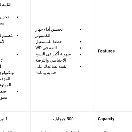
الثابتة 
تخزين 
تحسين أداء جهاز
الكمبيوتر
مُصمم ل
خطط للمستقبل
الأن
الثقة في WD
Features
سهولة أكبر في النسخ
الاحتياطي والترقية
تقنية تساعدك على
حماية بياناتك
وتكنولوجي
المؤقت
الموثوق
سنوا
Capacity
500 جيجابايت
1 تيرابايت