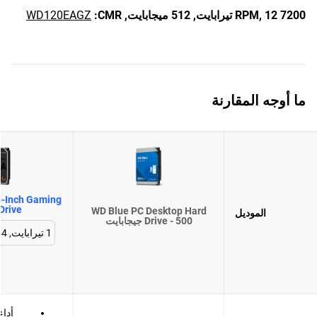
7200 RPM,
12 تيرابايت,
512 ميجابايت,
CMR:
WD120EAGZ
ما أوجه المقارنة
-Inch Gaming
Drive
WD Blue PC Desktop Hard
الموديل
Drive - 500 جيجابايت
أدا