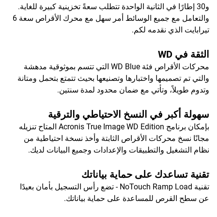
و30 إطارًا في الثانية الواحدة تتطلب سعةً تخزينية كبيرة للغاية.
والتعامل مع جميع الوسائط أمر سهل مع محرك الأقراص سعة 6
تيرابايت الذي نقدمه لكم.
الثقة في WD
محركات الأقراص فئة WD Blue التي تتسم بموثوقية مدهشة
والتي تم تصميمها واختبارها وتصنيعها بحيث تتمتع بتحمل ومتانة
وتدوم طويلاً، وتأتي مع ضمان محدود لمدة سنتين.
سهولة أكبر في النسخ الاحتياطي والترقية
بإمكان برنامج Acronis True Image WD Edition المتاح تنزيله
مجانًا نسخ محركات الأقراص الثابتة وأخذ نسخة احتياطية من
نظام التشغيل والتطبيقات والإعدادات وجميع البيانات لديك.
تقنية تساعدك على حماية بياناتك
تقنية NoTouch Ramp Load - تضع رأس التسجيل بأمان بعيدًا
عن سطح القرص للمساعدة على حماية بياناتك.