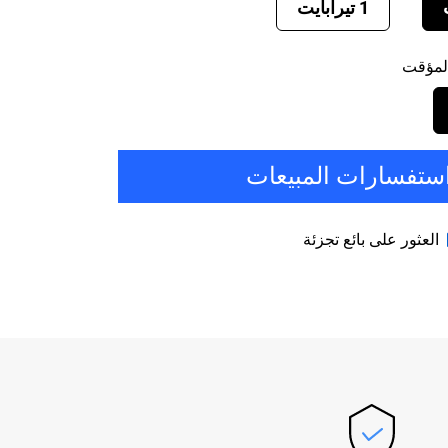
1 تيرابايت
المؤقت
ستفسارات المبيعات
العثور على بائع تجزئة