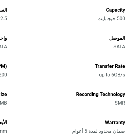
Capacity
الس
500 جيجابايت
2.5 بوصة
الموصل
واجه
ATA
SATA
PM)
Transfer Rate
00 RPM
up to 6GB/s
ize
Recording Technology
4MB
SMR
Warranty
الأبعاد (
ضمان محدود لمدة 5 أعوام
7mm