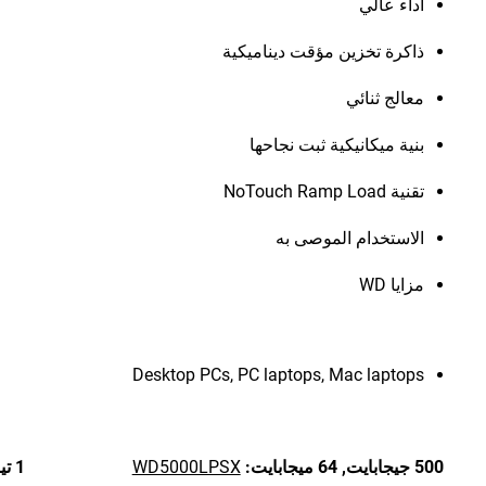
أداء عالي
ذاكرة تخزين مؤقت ديناميكية
معالج ثنائي
بنية ميكانيكية ثبت نجاحها
تقنية NoTouch Ramp Load
الاستخدام الموصى به
مزايا WD
Desktop PCs, PC laptops, Mac laptops
500 جيجابايت,
64 ميجابايت:
WD5000LPSX
1 تيرابايت,