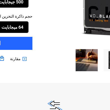
500 جيجابايت
حجم ذاكرة التخزين 
64 ميجابايت
ا
مقارنة