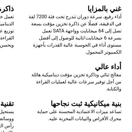
غني بالمزايا
ذاكرة
أداء رفيع، سرعة دوران تندرج تحت فئة 7200 لفة
تعمل خو
في الدقيقة، فضلًا عن ذاكرة تخزين مؤقت بسعة
تصل إلى 64 ميجابايت وواجهة SATA تعمل
توزيع ع
بسرعة 6 جيجابايت/ثانية للوصول إلى أفضل
القراءة 
مستوى أداء في الحوسبة عالية القدرات بأجهزة
ويحسن أ
الكمبيوتر المحمول.
أداء عالي
معالج ثنائي وذاكرة تخزين مؤقت ديناميكية هائلة
من أجل توفير سرعات عالية لعمليات القراءة
والكتابة.
بنية ميكانيكية ثبت نجاحها
تقنية Touch Ramp Load
تساعد ميزات الاعتمادية المحسنة على حماية
يستحيل
محرك الأقراص والبيانات المخزنة عليه.
ووسائط 
رأس ال