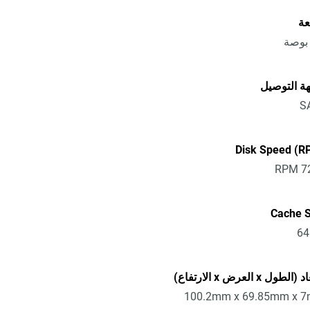
عة
ة التوصيل
S
Disk Speed (R
72
Cache S
6
الطول x العرض x الارتفاع)
100.2mm x 69.85mm x 