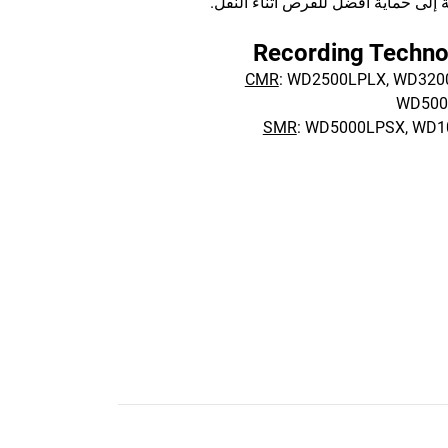
ة إلى حماية أفضل للقرص أثناء النقل.
Recording Techno
CMR
: WD2500LPLX, WD320
WD500
SMR
: WD5000LPSX, WD