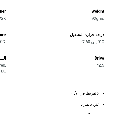
ber
Weight
PSX
92gms
درجة حرارة التشغيل
ure
0°C إلى 60°C
-40°C إلى 65°C
Drive
الشه
reb,
2.5"
, UL
لا تفريط في الأداء
غني بالمزايا