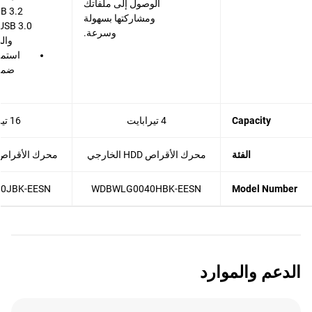
الوصول إلى ملفاتك
ومشاركتها بسهولة
وسرعة.
وال
استمت
Capacity
4 تيرابايت
16 تيرابايت
الفئة
محرك الأقراص HDD الخارجي
محرك الأقراص HDD الخار
0JBK-EESN
WDBWLG0040HBK-EESN
Model Number
الدعم والموارد