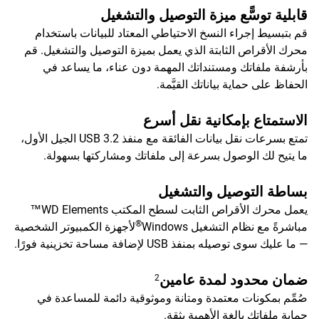
قابلية توسًّع ميزة التوصيل والتشغيل
قم بتبسيط إجراء النسخ الاحتياطي المعتاد للبيانات باستخدام
محرك الأقراص الثابتة الذي يعمل بميزة التوصيل والتشغيل. قم
بأرشفة ملفاتك ومستنداتك المهمة دون عناء، ما يساعد في
الحفاظ على حماية بياناتك القيَّمة.
الاستمتاع بإمكانية نقل أسرع
تمتع بسرعات نقل بيانات الفائقة مع منفذ USB 3.2 الجيل الأول،
ما يتيح لك الوصول بسرعة إلى ملفاتك ومشاركتها بسهولة.
بساطة التوصيل والتشغيل
يعمل محرك الأقراص الثابت لسطح المكتب WD Elements™
®
مباشرةً مع نظام التشغيل Windows
لأجهزة الكمبيوتر الشخصية
— ما عليك سوى توصيله بمنفذ USB لإضافة مساحة تخزينية فورًا.
ضمان محدود لمدة عامين
2
صُمِّم بمكونات معتمدة ومتانة وموثوقية دائمة للمساعدة في
حماية ملفاتك بالغة الأهمية بثقة.