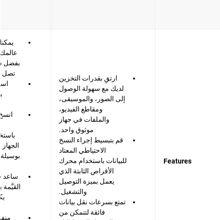
يمكنك
عالمك 
بفضل سع
تصل إلى 44 ت
ارتقِ بقدرات التخزين
است
لديك مع سهولة الوصول
إلى الصور، والموسيقى،
ومقاطع الفيديو،
انسخ 
والملفات في جهاز
ب
موثوق واحد.
باستخد
قم بتبسيط إجراء النسخ
الجهاز 
الاحتياطي المعتاد
بوسيلة 
للبيانات باستخدام محرك
Features
الأقراص الثابتة الذي
ساعد ف
يعمل بميزة التوصيل
القيَّمة
والتشغيل.
بك
تمتع بسرعات نقل بيانات
فائقة لتتمكن من