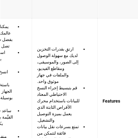
يمكنك
عالمك 
بفضل سع
تصل إلى 44 ت
ارتقِ بقدرات التخزين
است
لديك مع سهولة الوصول
إلى الصور، والموسيقى،
ومقاطع الفيديو،
انسخ 
والملفات في جهاز
ب
موثوق واحد.
باستخد
قم بتبسيط إجراء النسخ
الجهاز 
الاحتياطي المعتاد
بوسيلة 
للبيانات باستخدام محرك
Features
الأقراص الثابتة الذي
ساعد ف
يعمل بميزة التوصيل
القيَّمة
والتشغيل.
بك
تمتع بسرعات نقل بيانات
فائقة لتتمكن من