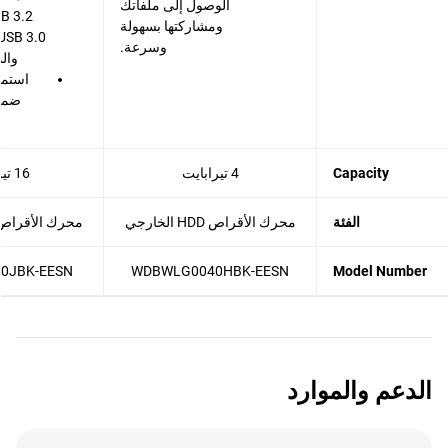
الوصول إلى ملفاتك
ومشاركتها بسهولة
وسرعة.
وال
استمت
Capacity
4 تيرابايت
16 تيرابايت
الفئة
محرك الأقراص HDD الخارجي
محرك الأقراص HDD الخار
0JBK-EESN
WDBWLG0040HBK-EESN
Model Number
الدعم والموارد