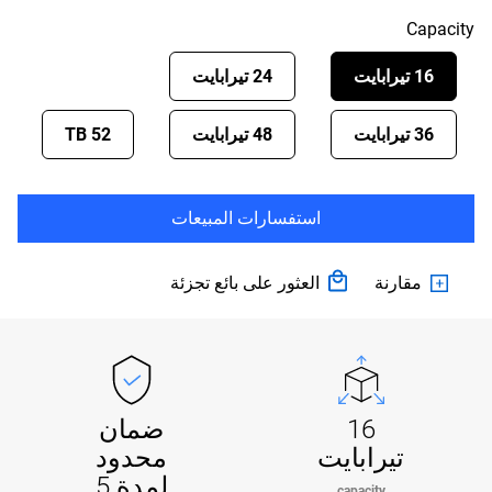
Capacity
16 تيرابايت
24 تيرابايت
36 تيرابايت
48 تيرابايت
52 TB
استفسارات المبيعات
مقارنة
العثور على بائع تجزئة
16
ضمان
تيرابايت
محدود
لمدة 5
capacity