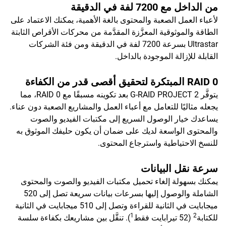
من الداخل مع 7200 لفة في الدقيقة
لأعباء العمل الصعبة والمحتوى بالغة الأهمية، يمكنك الاعتماد على
الطاقة والموثوقية المعزَّزة المقدَّمة من محركات الأقراص الثابتة
Ultrastar بسرعة 7200 لفة في الدقيقة ومن فئة الشركات
القابلة للإزالة الموجودة بالداخل.
RAID 0 المبتكرة لتحقيق أقصى قدر من الكفاءة
يتوفَّر G-RAID PROJECT 2 بعد تكوينه مسبقًا مع RAID 0، مما
يجعله مثاليًا للتعامل مع أعباء العمل والمشاريع الصعبة دون عناء.
يساعدك خيار الوصول السريع إلى مكتبات الفيديو والصوت
والمحتوى الواسعة لديك على ضمان أن يكون حليفك الموثوق به
للنسخ الاحتياطية واسترجاع المحتوى.
سرعة نقل البيانات
يمكنك بسهولة إلغاء تحميل مكتبات الفيديو والصوت والمحتوى
الشاملة والوصول إليها بسرعات بيانات سريعة تصل إلى 520
ميجابايت في الثانية للقراءة وتصل إلى 510 ميجابايت في الثانية
1
2
للكتابة
(52 تيرابايت فقط
). تنقَّل بين مشاريعك بكفاءة سلسة