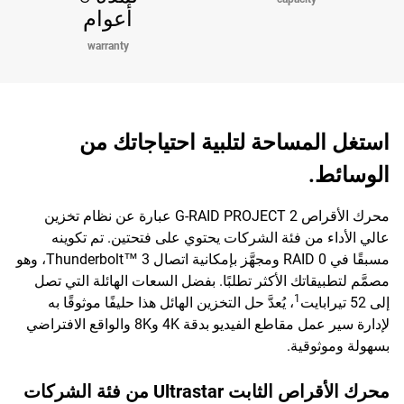
أعوام
warranty
استغل المساحة لتلبية احتياجاتك من
الوسائط.
محرك الأقراص G-RAID PROJECT 2 عبارة عن نظام تخزين
عالي الأداء من فئة الشركات يحتوي على فتحتين. تم تكوينه
مسبقًا في RAID 0 ومجهَّز بإمكانية اتصال Thunderbolt™ 3، وهو
مصمَّم لتطبيقاتك الأكثر تطلبًا. بفضل السعات الهائلة التي تصل
1
إلى 52 تيرابايت
، يُعدَّ حل التخزين الهائل هذا حليفًا موثوقًا به
لإدارة سير عمل مقاطع الفيديو بدقة 4K و8K والواقع الافتراضي
بسهولة وموثوقية.
محرك الأقراص الثابت Ultrastar من فئة الشركات