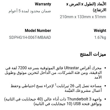
الأبعاد (الطول x العرض x
Warranty
الارتفاع)
ضمان محدود لمدة 5 أعوام
210mm x 133mm x 51mm
Model Number
Weight
SDPHG1H-006T-MBAAD
1.67kg
ميزات المنتج
محرك أقراص Ultrastar فائق الموثوقية بسرعة 7200 لفة في
الدقيقة، ومن فئة الشركات، من الداخل لتخزين موثوق وطويل
الأمد
1
مساحة تصل إلى 26 تيرابايت
لإجراء نسخ احتياطي وحفظ
أعمال مشروعك القيَّمة
واجهة Thunderbolt 3 ذات أداء عالي (40 جيجابايت في الثانية)
وتوافق فتحة USB (10 جيجابايت في الثانية)