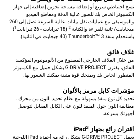
نسخ احتياطي سريع أو إضافة مساحة تخزين إضافية إلى جهاز
الكمبيوتر الخاص بك للصور عالية الدقة ومقاطع الفيديو
والموسيقى مع عمليات نقل بيانات عالية السرعة تصل إلى 260
1
2
ميجابايت/ ثانية للقراءة والكتابة
(18 تيرابايت - 26 تيرابايت
)
باستخدام منفذ Thunderbolt™ 3 (40 جيجابت في الثانية).
غلاف فائق
من خلال الغلاف الخارجي المصنوع من الألومونيوم المؤكسد
الفائق، يقترن G-DRIVE PROJECT بشكل جميل مع الكمبيوتر
المتطور الخاص بك ويمنحك قوة متينة يمكنك الشعور بها.
مؤشرات كابل مرمز بالألوان
تحديد كل نوع منفذ بسهولة مع نظام تحديد اللون من محرك .
مطابقة اللون حول المنفذ للون على الكابل المقابل لتوصيل
أجهزتك بسرعة.
3
اقتران رائع بجهاز iPad
يعمل G-DRIVE PROJECT بشكل رائع مع أجهزة iPad اللوحية