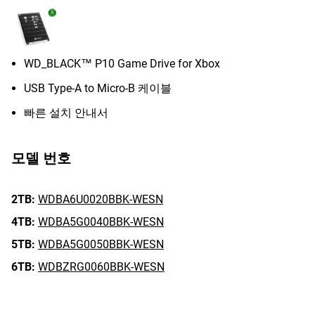
WD_BLACK™ P10 Game Drive for Xbox
USB Type-A to Micro-B 케이블
빠른 설치 안내서
모델 번호
2TB:
WDBA6U0020BBK-WESN
4TB:
WDBA5G0040BBK-WESN
5TB:
WDBA5G0050BBK-WESN
6TB:
WDBZRG0060BBK-WESN