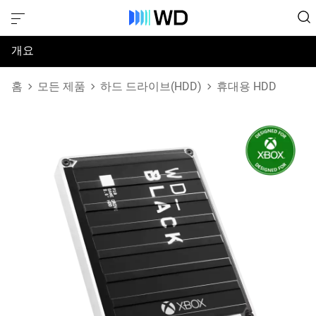
개요
사양
홈
모든 제품
하드 드라이브(HDD)
휴대용 HDD
지원 및 리소스