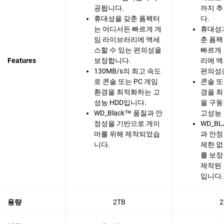
공됩니다.
까지 추
휴대성을 갖춘 폼팩터
다.
는 어디서든 빠르게 게
휴대성
임 라이브러리에 액세
춘 폼
스할 수 있는 편의성을
빠르게
Features
보장합니다.
리에 액
130MB/s의 최고 속도
편의성
로 콘솔 또는 PC 게임
콘솔 또
환경을 최적화하는 고
경을 
성능 HDD입니다.
을 구
WD_Black™ 품질과 안
고성능 
정성을 기반으로 게이
WD_B
머를 위해 제작되었습
과 안
니다.
제한 없
를 보
제작된
입니다.
용량
2TB
2