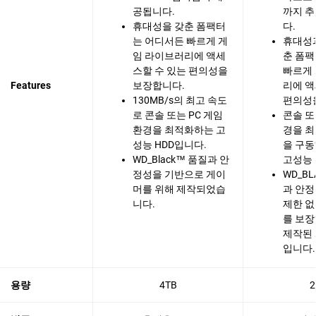
공됩니다.
까지 추
휴대성을 갖춘 폼팩터
다.
는 어디서든 빠르게 게
휴대성
임 라이브러리에 액세
춘 폼
스할 수 있는 편의성을
빠르게
Features
보장합니다.
리에 액
130MB/s의 최고 속도
편의성
로 콘솔 또는 PC 게임
콘솔 또
환경을 최적화하는 고
경을 
성능 HDD입니다.
을 구
WD_Black™ 품질과 안
고성능 
정성을 기반으로 게이
WD_B
머를 위해 제작되었습
과 안
니다.
제한 없
를 보
제작된
입니다.
용량
4TB
2