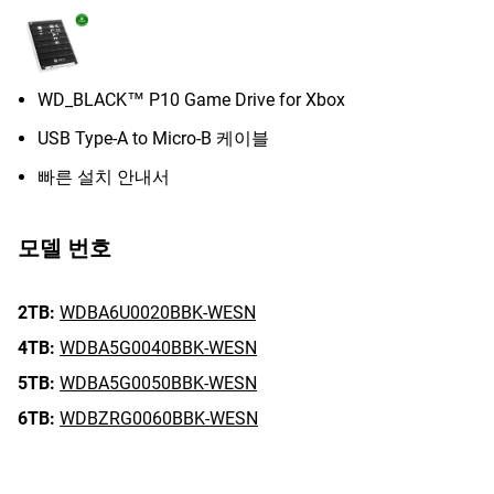
WD_BLACK™ P10 Game Drive for Xbox
USB Type-A to Micro-B 케이블
빠른 설치 안내서
모델 번호
2TB:
WDBA6U0020BBK-WESN
4TB:
WDBA5G0040BBK-WESN
5TB:
WDBA5G0050BBK-WESN
6TB:
WDBZRG0060BBK-WESN