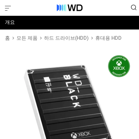
개요
사양
홈
모든 제품
하드 드라이브(HDD)
휴대용 HDD
지원 및 리소스