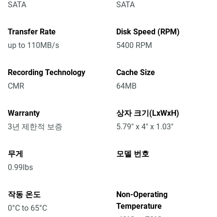
SATA
SATA
Transfer Rate
Disk Speed (RPM)
up to 110MB/s
5400 RPM
Recording Technology
Cache Size
CMR
64MB
Warranty
상자 크기(LxWxH)
3년 제한적 보증
5.79" x 4" x 1.03"
무게
모델 번호
0.99lbs
작동 온도
Non-Operating
Temperature
0°C to 65°C