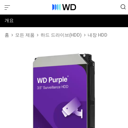
개요
사양
홈
모든 제품
하드 드라이브(HDD)
내장 HDD
지원 및 리소스