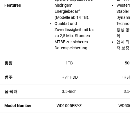
Features
niedrigem
Western
Energiebedarf
Stable
(Modelle ab 14 TB).
Dynami
Qualität und
Techn
Zuverlässigkeit mit bis
정성 향
zu 2,5 Mio. Stunden
화
MTBF zur sicheren
업계 최
Datenspeicherung.
적 보증
용량
1TB
50
범주
내장 HDD
내장
폼 팩터
3.5-Inch
3.5
Model Number
WD1005FBYZ
WD50