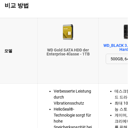
비교 방법
WD_BLACK 3.
Hard
WD Gold SATA HDD der
모델
Enterprise-Klasse - 1TB
Verbesserte Leistung
데스크탑
durch
드 드
Vibrationsschutz
최대 1
HelioSeal®-
능 스
Technologie sorgt für
게이머,
hohe
크리에
Speicherkapazität bei
를 위해