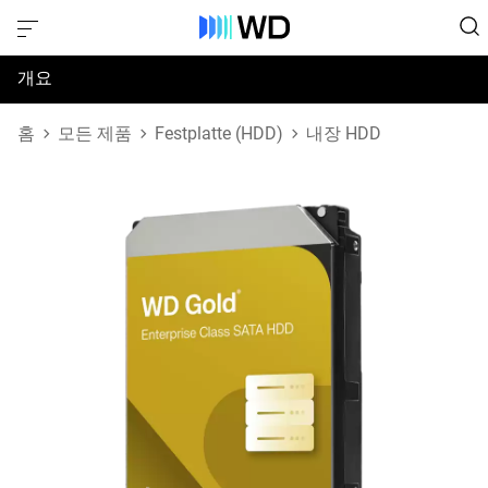
개요
사양
홈
모든 제품
Festplatte (HDD)
내장 HDD
지원 및 리소스