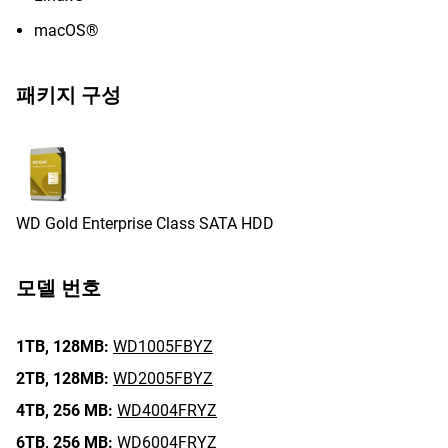
macOS®
패키지 구성
WD Gold Enterprise Class SATA HDD
모델 번호
1TB,
128MB:
WD1005FBYZ
2TB,
128MB:
WD2005FBYZ
4TB,
256 MB:
WD4004FRYZ
6TB,
256 MB:
WD6004FRYZ