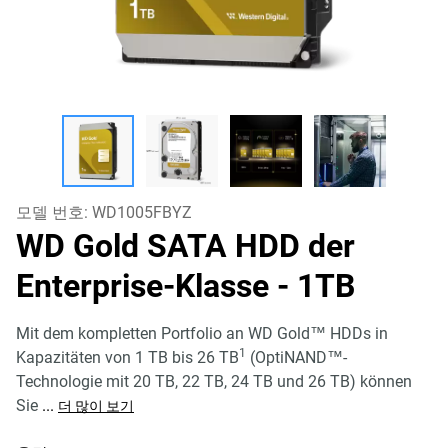
모델 번호:
WD1005FBYZ
WD Gold SATA HDD der
Enterprise-Klasse
- 1TB
Mit dem kompletten Portfolio an WD Gold™ HDDs in
1
Kapazitäten von 1 TB bis 26 TB
(OptiNAND™-
Technologie mit 20 TB, 22 TB, 24 TB und 26 TB) können
Sie
...
더 많이 보기