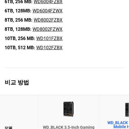
6TB,
256 MB:
WD6004FZBX
6TB,
128MB:
WD6004FZWX
8TB,
256 MB:
WD8002FZBX
8TB,
128MB:
WD8002FZWX
10TB,
256 MB:
WD101FZBX
10TB,
512 MB:
WD102FZBX
비교 방법
WD_BLACK 
Mobile H
WD_BLACK 3.5-Inch Gaming
모델