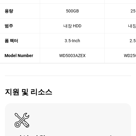
용량
500GB
25
범주
내장 HDD
내장
폼 팩터
3.5-Inch
2.
Model Number
WD5003AZEX
WD25
지원 및 리소스