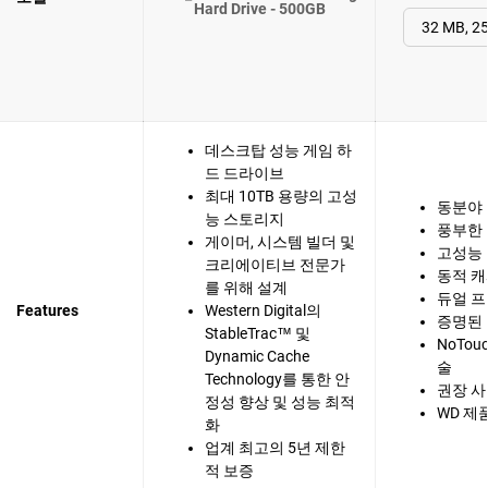
Hard Drive - 500GB
데스크탑 성능 게임 하
드 드라이브
최대 10TB 용량의 고성
동분야 
능 스토리지
풍부한
게이머, 시스템 빌더 및
고성능
크리에이티브 전문가
동적 
를 위해 설계
듀얼 
Features
Western Digital의
증명된 
StableTrac™ 및
NoTou
Dynamic Cache
술
Technology를 통한 안
권장 
정성 향상 및 성능 최적
WD 제
화
업계 최고의 5년 제한
적 보증