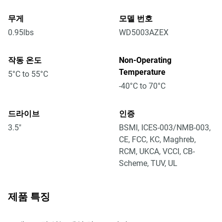
무게
모델 번호
0.95lbs
WD5003AZEX
작동 온도
Non-Operating
Temperature
5°C to 55°C
-40°C to 70°C
드라이브
인증
3.5"
BSMI, ICES-003/NMB-003,
CE, FCC, KC, Maghreb,
RCM, UKCA, VCCI, CB-
Scheme, TUV, UL
제품 특징