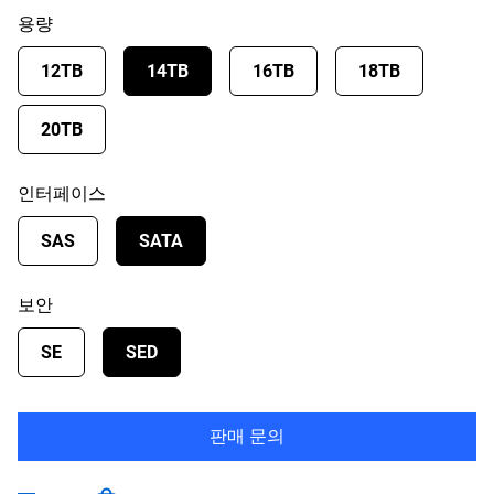
용량
12TB
14TB
16TB
18TB
20TB
인터페이스
SAS
SATA
보안
SE
SED
판매 문의