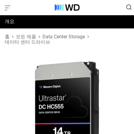
개요
사양
홈
모든 제품
Data Center Storage
데이터 센터 드라이브
지원 및 리소스