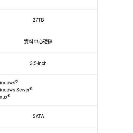
27TB
資料中心硬碟
3.5-Inch
®
indows
®
indows Server
®
inux
SATA