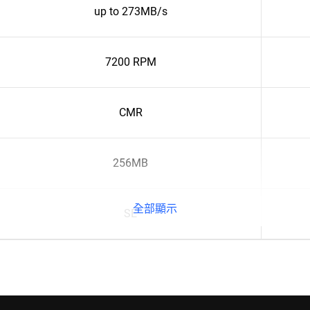
up to 273MB/s
7200 RPM
CMR
256MB
全部顯示
SE