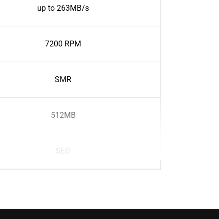
up to 263MB/s
7200 RPM
SMR
512MB
SED