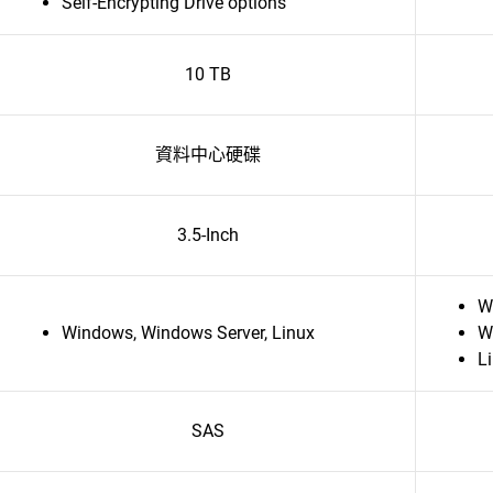
Self-Encrypting Drive options
10 TB
資料中心硬碟
3.5-Inch
W
Windows, Windows Server, Linux
W
L
SAS