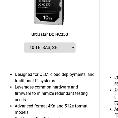
Ultrastar DC HC330
Designed for OEM, cloud deployments, and
改
traditional IT systems
Leverages common hardware and
能
firmware to minimize redundant testing
(
needs
Advanced format 4Kn and 512e format
A
models