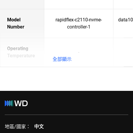
Model
rapidflex-c2110-nvme-
data102
Number
controller-1
Operating
-
Temperature
全部顯示
地區/國家：
中文