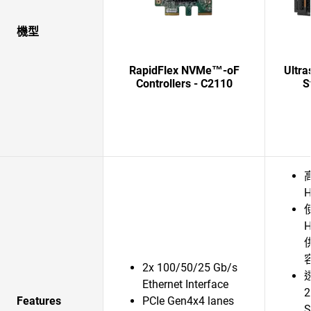
機型
RapidFlex NVMe™-oF
Ultra
Controllers - C2110
S
高
H
2x 100/50/25 Gb/s
Ethernet Interface
2
Features
PCIe Gen4x4 lanes