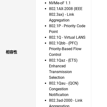
NVMe-oF 1.1
802.1AX-2008 (IEEE
802.3ax) - Link
Aggregation
802.1P - Priority Code
Point
802.1Q - Virtual LANS
802.1Qbb - (PFC)
Priority-Based Flow
相容性
Control
802.1Qaz - (ETS)
Enhanced
Transmission
Selection
802.1Qau - (QCN)
Congestion
Notification
802.3ad-2000 - Link
Aggregation