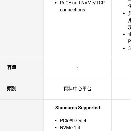
RoCE and NVMe/TCP
connections
容量
-
類別
資料中心平台
Standards Supported
PCle® Gen 4
NVMe 1.4