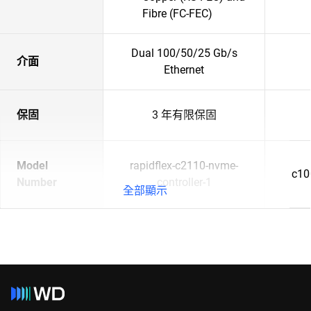
Fibre (FC-FEC)
Dual 100/50/25 Gb/s
介面
Ethernet
保固
3 年有限保固
Model
rapidflex-c2110-nvme-
c10
Number
controller-1
全部顯示