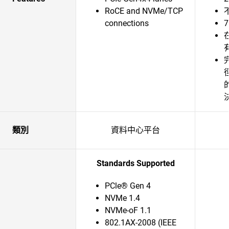
RoCE and NVMe/TCP
connections
類別
資料中心平台
Standards Supported
PCle® Gen 4
NVMe 1.4
NVMe-oF 1.1
802.1AX-2008 (IEEE