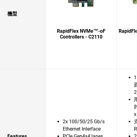
機型
RapidFlex NVMe™-oF
RapidF
Controllers - C2110
1
面
2
x
2x 100/50/25 Gb/s
Ethernet Interface
R
Features
PCIe Gen4x4 lanes