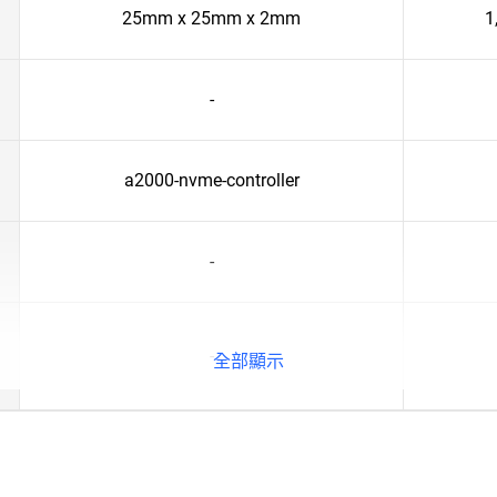
25mm x 25mm x 2mm
1
-
a2000-nvme-controller
-
-
全部顯示