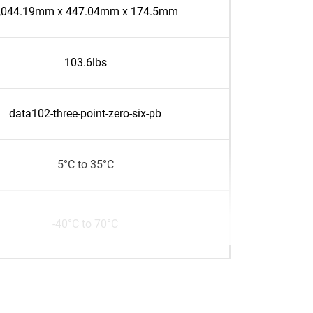
,044.19mm x 447.04mm x 174.5mm
103.6lbs
data102-three-point-zero-six-pb
5°C to 35°C
-40°C to 70°C