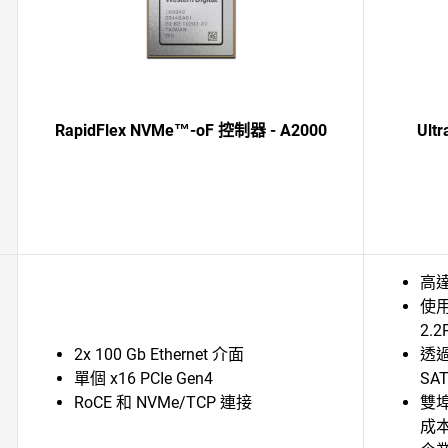
RapidFlex NVMe™-oF 控制器 - A2000
Ultr
高達 
使用
2.
2x 100 Gb Ethernet 介面
透過
單個 x16 PCIe Gen4
SA
RoCE 和 NVMe/TCP 連接
雙埠
成