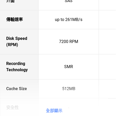
介面
SAS
傳輸速率
up to 261MB/s
Disk Speed
7200 RPM
(RPM)
Recording
SMR
Technology
Cache Size
512MB
安全性
-
全部顯示