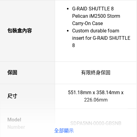
G-RAID SHUTTLE 8
Pelican iM2500 Storm
Carry-On Case
包裝盒內容
Custom durable foam
insert for G-RAID SHUTTLE
8
保固
有限終身保固
551.18mm x 358.14mm x
尺寸
226.06mm
Model
SDPA5NN-0000-GBSNB
Number
全部顯示