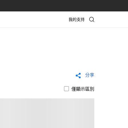
我的支持
分享
僅顯示區別