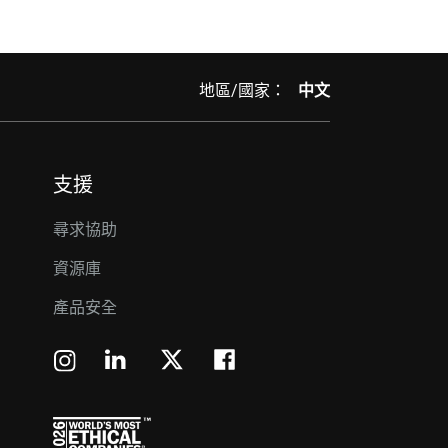
地區/國家：
中文
支援
尋求協助
資源庫
產品安全