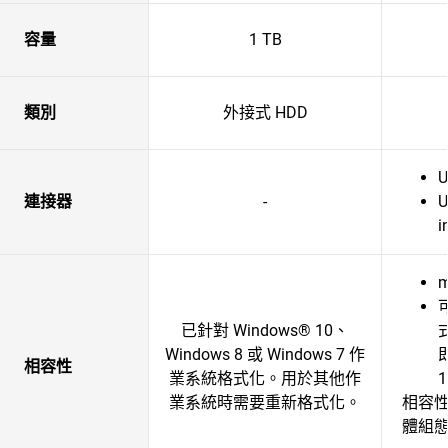
容量
1 TB
類別
外接式 HDD
U
連接器
-
U
i
m
已針對 Windows® 10、
Windows 8 或 Windows 7 作
相容性
業系統格式化。用於其他作
業系統時需要重新格式化。
相容
體組