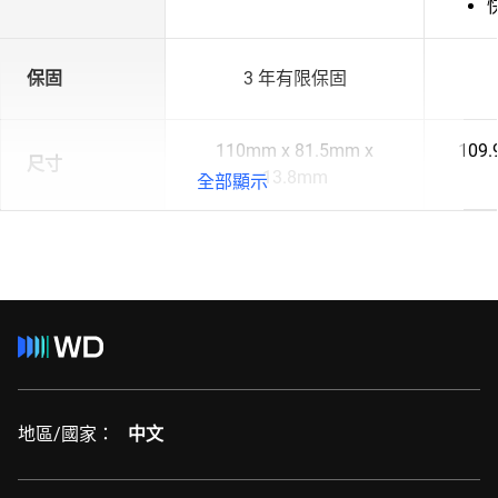
保固
3 年有限保固
110mm x 81.5mm x
109.
尺寸
13.8mm
全部顯示
地區/國家：
中文