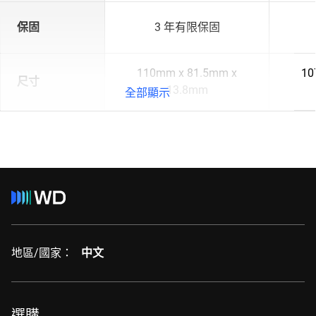
保固
3 年有限保固
110mm x 81.5mm x
10
尺寸
13.8mm
全部顯示
地區/國家：
中文
選購