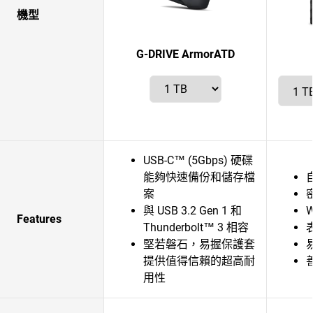
機型
G-DRIVE ArmorATD
USB-C™ (5Gbps) 硬碟
能夠快速備份和儲存檔
案
與 USB 3.2 Gen 1 和
Features
Thunderbolt™ 3 相容
堅若磐石，易握保護套
提供值得信賴的超高耐
善
用性