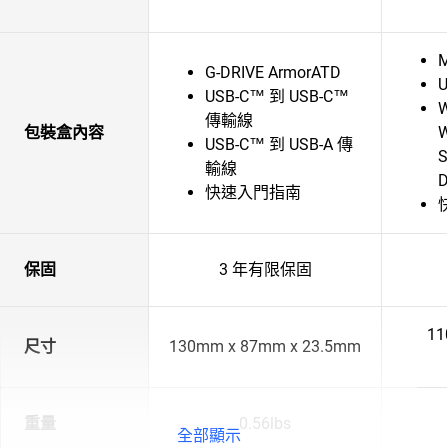
M
G-DRIVE ArmorATD
U
USB-C™ 到 USB-C™
W
傳輸線
包裝盒內容
USB-C™ 到 USB-A 傳
S
輸線
D
快速入門指南
保固
3 年有限保固
11
尺寸
130mm x 87mm x 23.5mm
重量
0.56lbs
全部顯示