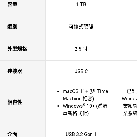
容量
1 TB
類別
可攜式硬碟
外型規格
2.5 吋
連接器
USB-C
macOS 11+ (與 Time
已針對
Machine 相容)
Windo
相容性
®
Windows
10+ (透過
業系
重新格式化)
業系
介面
USB 3.2 Gen 1