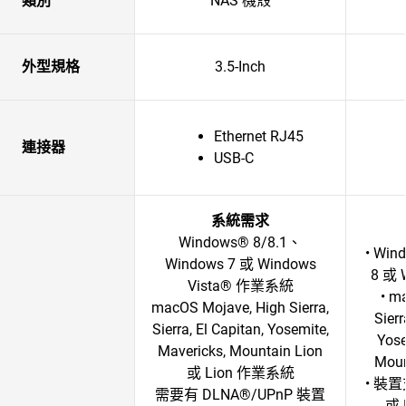
類別
NAS 機殼
外型規格
3.5-Inch
Ethernet RJ45
連接器
USB-C
系統需求
Windows® 8/8.1、
• Wi
Windows 7 或 Windows
8 或
Vista® 作業系統
• m
macOS Mojave, High Sierra,
Sierr
Sierra, El Capitan, Yosemite,
Yose
Mavericks, Mountain Lion
Mou
或 Lion 作業系統
• 裝置
需要有 DLNA®/UPnP 裝置
或